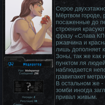
Серое двухэтажно
Мёртвом городе, 
посаженные до пе
строения красую
фразу «Слава КПС
ржавчина и красн
лишь дополняет 
Зоны, так же как
пунктом ля людей
наблюдается непо
Ранг:
Модератор
Сообщений:
296
гравипакет метрах
В остальном же -
зомби иногда заг
привал живым.
Награды:
2
Репутация:
19
Статус:
За Периметром