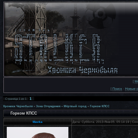
[
М
[
Поиск
·
Новые 
1
Страница
1
из
1
Хроники Чернобыля
»
Зона Отчуждения
»
Мёртвый город
»
Горком КПСС
Горком КПСС
Mavka
Дата: Суббота, 2013-Янв-05, 05:14:19 | С