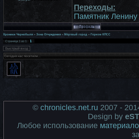
Переходы:
Памятник Ленину
Хроники Чернобыля
»
Зона Отчуждения
»
Мёртвый город
»
Горком КПСС
1
Страница
1
из
1
Сегодня нас посетили...
©
chronicles.net.ru
2007 - 201
Design by
eST
Любое использование
материало
з