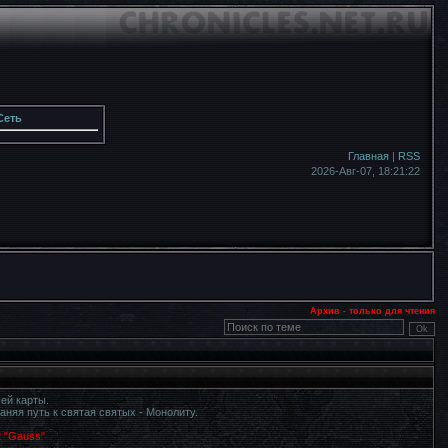
Сеть
Главная
|
RSS
2026-Авг-07,
18:21:23
Архив - только для чтения
ей карты.
няя путь к святая святых - Монолиту.
2 "Gauss"