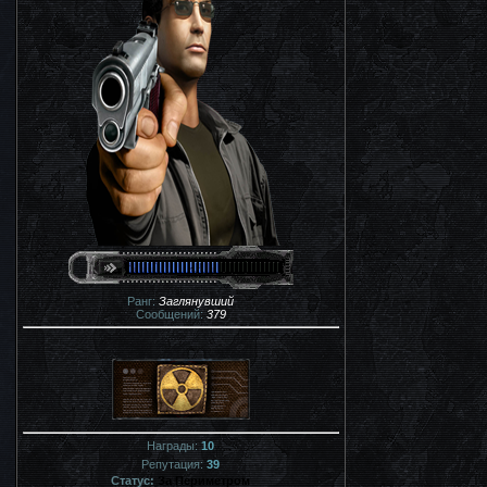
Ранг:
Заглянувший
Сообщений:
379
Награды:
10
Репутация:
39
Статус:
За Периметром