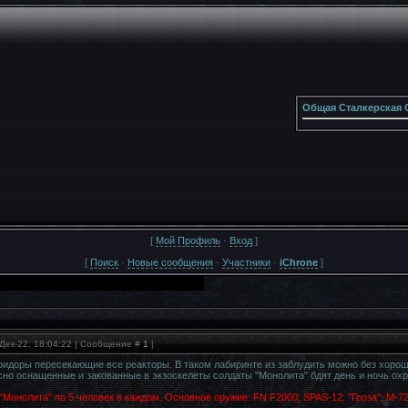
Общая Сталкерская 
[
Мой Профиль
·
Вход
]
[
Поиск
·
Новые сообщения
·
Участники
·
iChrone
]
Дек-22, 18:04:22 | Сообщение #
1
|
идоры пересекающие все реакторы. В таком лабиринте из заблудить можно без хорош
сно оснащенные и закованные в экзоскелеты солдаты "Монолита" бдят день и ночь охра
"Монолита" по 5 человек в каждом. Основное оружие: FN F2000; SPAS-12; "Гроза"; М-7