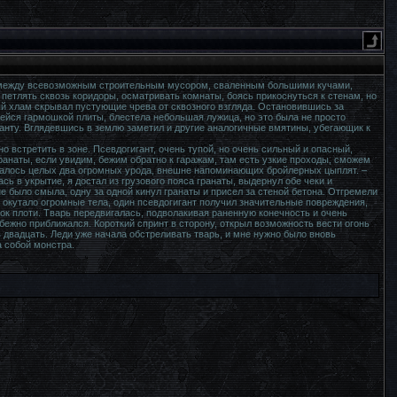
я между всевозможным строительным мусором, сваленным большими кучами,
 петлять сквозь коридоры, осматривать комнаты, боясь прикоснуться к стенам, но
й хлам скрывал пустующие чрева от сквозного взгляда. Остановившись за
шейся гармошкой плиты, блестела небольшая лужица, но это была не просто
ганту. Вглядевшись в землю заметил и другие аналогичные вмятины, убегающик к
 встретить в зоне. Псевдогигант, очень тупой, но очень сильный и опасный,
гранаты, если увидим, бежим обратно к гаражам, там есть узкие проходы, сможем
азалось целых два огромных урода, внешне напоминающих бройлерных цыплят. –
ась в укрытие, я достал из грузового пояса гранаты, выдернул обе чеки и
не было смыла, одну за одной кинул гранаты и присел за стеной бетона. Отгремели
а окутало огромные тела, один псевдогигант получил значительные повреждения,
ок плоти. Тварь передвигалась, подволакивая раненную конечность и очень
бежно приближался. Короткий спринт в сторону, открыл возможность вести огонь
 двадцать. Леди уже начала обстреливать тварь, и мне нужно было вновь
 собой монстра.