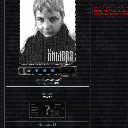
Враги: 3 кровососа (нап
Аномалии: 7 гравиконце
Рендомные враги: 1 хи
Ранг:
Заглянувший
Сообщений:
481
Деньги:
26737
Награды:
17