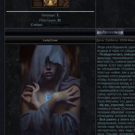
Награды:
1
Репутация:
31
Статус:
За Периметром
LadyCrow
Дата: Суббота, 2009-Фев-
Леди разглядывала здани
водице в чьих-то след
- Псевдогигант, гово
девушка, прихрамывая н
местность, словно како
рядом, а тут они даже 
их обладателя. Огромны
толстые ножки, как у ц
пулями этого радиоактив
чтобы псевдогигант не с
оглядываться назад, а 
то, что Мясник притормо
сложившейся ситуации. 
сразу прячутся, как тол
болтами дорогу проверя
Зато Мяснику это дало ш
- Ну же, стреляй, пока 
свинец в глаза. Огромно
лучшим образом: огромн
громадину, которая мед
- Всё равно у этого к
раздумывая, понеслась 
зачем надо было делать 
затормозить, ему надо 
ноги. Похоже, огромная 