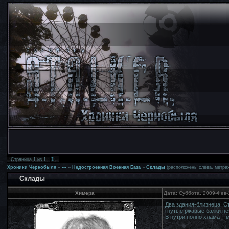
1
Страница
1
из
1
Хроники Чернобыля
»
---
»
Недостроенная Военная База
»
Склады
(расположены слева, метрах
Склады
Химера
Дата: Суббота, 2009-Фев-
Два здания-близнеца. С
гнутые ржавые балки пе
В нутри полно хлама – 