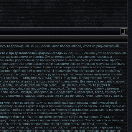
акого-то порождения Зоны. Солнце мило поблескивало, играя на радиоактивной
комств с представителями фауны негодяйки Зоны…
- немного устало проговорила
стал целыми днями их гонять. Сухая смесь для бетона изрядно покрывала
дела, чтобы родственные по происхождению аномалии были расположены просто
ка прервался грозными шагами, сотрясающими землю. И вскоре девушка разобрала
верху бесформенной туши. А она в свою очередь опиралась на коротенькие
 сходство с бройлерным цыплёнком. И правильно Мясник сказал, разве пробьёшь
то как услышишь топот, ноги в руки и в укрытие, желательно маленькое и узкое,
ть к гаражам! – отшутилась Ольга, чтобы не думать о предстоящей битве, и не
ду она заряжала гранату в подствольный гранатомёт. Девушке всё не давало покоя
, и девушка моментально обернулась. Так, он жив, хоть что-то радует в
ывало, прошёлся по мясорубке с воронкой. Теперь понимаю, почему сталкеры
алии, кроме Электры, наверное, их не задержат. А сталкерам, текая, приходится
от с огромным ударом упал оземь, но тут же неповоротливо принялся вставать.
ант уже почти встал, но получил под себя ещё один снаряд и ещё пулемётный
парохода, а может даже и взрыв близкой гранаты, и упало оземь. Выглядело оно не
наряд, чтобы успокоить мутанта, но Мясник её остановил, указывая на раненную
отрясая землю во круг и приподнимая строительную пыль.
следует, бежим
– быстро прокомментировал ситуацию напарник. Ольга, не
рнул Леди за руку, меняя направление бега к гаражам. Ольга сначала не поняла,
 столь резво менять направление из-за своего огромного веса, а чтобы
з-за поднятой пыли, пользуясь моментом, и отправила ещё один снаряд ему под
Псевдогигант завалился на один бок, беспомощно дрыгая ножками, как цыпленок