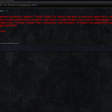
27, 21:59:34 | Сообщение #
5
|
е --->
министративного здания с Техом. Когда Тех зашёл под арку он внезапно дёрнулся и з
лову от двух кровососов осталось токо мясо, но один выжил, хоть и был в некондиции. 
севдогогант. Почему псевдо? Как с кабанами, тока наоборот. Я увидел как рядом мельк
А НАХРЕН!!!
9 мм.