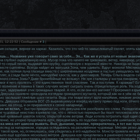
21, 12:22:52 | Сообщение #
3
|
я складов, вернее их каркас. Казалось, что это чей-то замысловатый скелет, опять к
ах…
ришь… Название уже говорит само за себя… Эх... Как же я устала от новых зна
а глубоко оцарапанную ногу. Мусор пока что ничего не тревожило, ветер, наверное, у
й-то серый песок, выдавая мясорубку, сцепленную с воронкой вместе. Никогда не ви
вместе сцеплены. Всегда найдет их матушка Зона, чем удивить. Вдруг монолог Мясни
е, как полная луна глазищи вместе с широченными ноздрями и пастью умещались на 
ыплят, а сзади было нечто, наподобие хвоста, как у динозавров. Теперь Ольга видела
ного слона Зоны? Даже бронебойные не возьмут. Не зря сталкеры у костра говорили, ч
мог в него пролезть – это единственное твоё спасение. Так и поступим. К гаражам? Ес
то волнение и паника в таких случаях может сыграть очень отрицательную роль. На хо
зил, задерживая этих громадных тварей. А что, если они его нагонят? Прогремел взрыв
Девушка ошалело проводила взглядом громадного мутанта, который как ни в чём не б
ько заслышат тяжёлые шаги гиганта. Ведь эти твари могут идти напрямик, никакие аном
ть. Девушка отправила ВОГ-25 вырвавшемуся вперёд мутанту прямо под ноги, отчего т
анс на отход, и он приравнялся к своей напарнице.
он не встал,
– быстро прокричал он, что девушка еле разобрала его слова. Псевдогиг
е чудовище неистово взревело так, что с лёгкостью перекрыл бы гвалт тепловоза или 
ый кровавый шмоток плоти, открытой всем ветрам. Леди хотела потратить ещё один с
ленно, но упорно продолжала идти, передвигаясь по подобию гориллы или шимпанзе, с
уска мяса нет шансов выжить. Вон, дыхание, похоже, прекратилось, а тот нас пре
вслед за напарником, изредка оглядываясь на разъярённое чудовище. Мясник резко де
такой крюк, но, оглянувшись, она убедилась в его надобности. Монстр-громила не мог
было ещё вдобавок несколько метров. Девушка еле прицелилась в раненного гиганта и
лапа мутанта опустилась на снаряд так неудачно, что её по колено просто оторвало. 