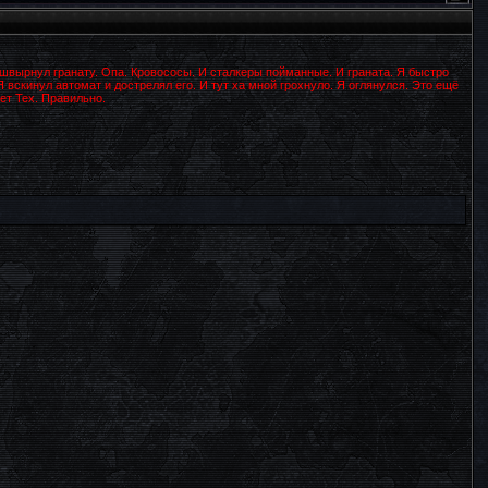
ашвырнул гранату. Опа. Кровососы. И сталкеры пойманные. И граната. Я быстро
Я вскинул автомат и дострелял его. И тут ха мной грохнуло. Я оглянулся. Это ещё
ает Тех. Правильно.