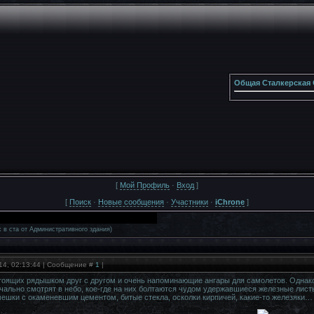
Общая Сталкерская 
[
Мой Профиль
·
Вход
]
[
Поиск
·
Новые сообщения
·
Участники
·
iChrone
]
 в ста от Административного здания)
14, 02:13:44 | Сообщение #
1
|
тоящих рядышком друг с другом и очень напоминающие ангары для самолетов. Однако,
чально смотрят в небо, кое-где на них болтаются чудом удержавшиеся железные лис
мешки с окаменевшим цементом, битые стекла, осколки кирпичей, какие-то железяки…