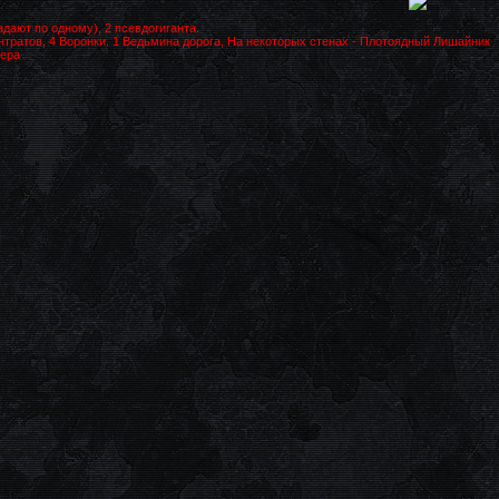
адают по одному), 2 псевдогиганта.
нтратов, 4 Воронки. 1 Ведьмина дорога, На некоторых стенах - Плотоядный Лишайник
мера