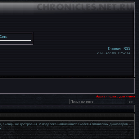
Сеть
Главная
|
RSS
2026-Авг-08,
11:52:16
Архив - только для чтения
 склады не достроены. И издалека напоминают скелеты гигантских динозавров –
ты…