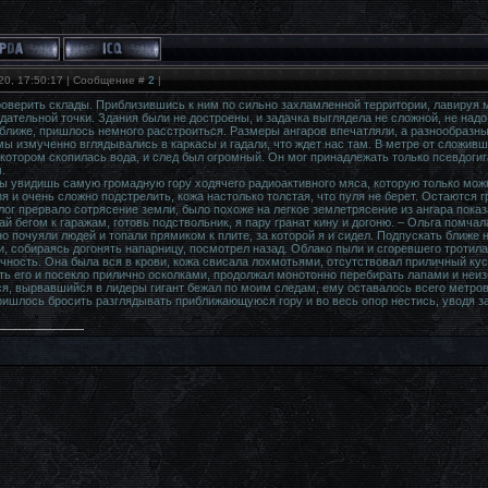
20, 17:50:17 | Сообщение #
2
|
роверить склады. Приблизившись к ним по сильно захламленной территории, лавиру
дательной точки. Здания были не достроены, и задачка выглядела не сложной, не надо
ближе, пришлось немного расстроиться. Размеры ангаров впечатляли, а разнообразны
мы измученно вглядывались в каркасы и гадали, что ждет нас там. В метре от сложив
в котором скопилась вода, и след был огромный. Он мог принадлежать только псевдоги
.
ты увидишь самую громадную гору ходячего радиоактивного мяса, которую только можно
я и очень сложно подстрелить, кожа настолько толстая, что пуля не берет. Остаются 
лог прервало сотрясение земли, было похоже на легкое землетрясение из ангара пок
ай бегом к гаражам, готовь подствольник, я пару гранат кину и догоню. – Ольга помчал
о почуяли людей и топали прямиком к плите, за которой я и сидел. Подпускать ближе 
и, собираясь догонять напарницу, посмотрел назад. Облако пыли и сгоревшего тротил
ечность. Она была вся в крови, кожа свисала лохмотьями, отсутствовал приличный кус
оть его и посекло прилично осколками, продолжал монотонно перебирать лапами и неиз
ся, вырвавшийся в лидеры гигант бежал по моим следам, ему оставалось всего метров
ишлось бросить разглядывать приближающуюся гору и во весь опор нестись, уводя за