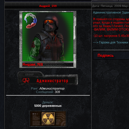
Андрей_159
Дата: Пятница, 2009-Мар-
Административное Здани
Я пришёл со стороны ад
упал. Когда я поднял го
что за тварь? Гигинт. П
-ВАЛИМ, ВАЛИМ ОТСЮД
-10 шт. патронов 5.45x3
---> Гаражи для Техники
Подпись
Ранг:
Администратор
Сообщений:
309
Деньги:
5000 деревянных