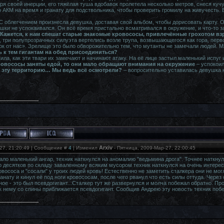
ря своей инерции, его тяжёлая туша вдобавок пролетела несколько метров, снеся кучу
о АКМ на время и гранату для подствольника, чтобы проверить громилу на живучесть.
С облегчением произнесла девушка, доставая свой альбом, чтобы дорисовать карту. 
ушки не успокаивался. Он всё время пристально всматривался в окружение, и что-то з
 Кажется, к нам спешат старые знакомые кровососы, привлечённые грохотом вз
т, три полупрозрачных силуэта вертелись возле трупа, возвышающегося как гора, перв
к от нас». Зрелище это было обворожительно тем, что мутанты не замечали людей. М
ь к тем гигантам на обед присоединиться?
ила, как эти твари их замечают и начинают атаку. На её лице застыл маленький испуг
 кровососы заняты едой, то они мало обращают внимания на окружение
– успокои
 эту территорию… Мы ведь всё осмотрели?
– вопросительно уставилась девушка н
Arxiv
27, 21:20:49 | Сообщение #
4
| Изменил
-
Пятница, 2009-Мар-27, 22:00:45
ало маленький ангар, техник наткнулся на аномалию "ведьмина дрога". Точнее наткнул
о десятков по складу заваленному всяким мусором техник наткнулся на очень интересно
вососа и "сосали" у троих людей кровь! Естественно не заметить сталкера они не могл
анату и кинул её под ноги кровососам, после чего рванул что есть силы оттуда. Через 
ое - это был псевдогигант...Сталкер тут же развернулся и молча побежал обратно. Пр
 к нему со спины приближается псевдогигант. Сообщив Андрею эту новость техник поб