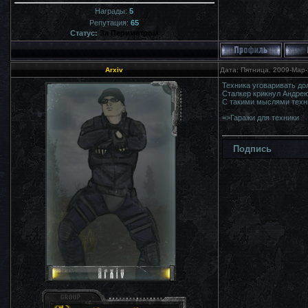
Награды:
5
Репутация:
65
Статус:
За Периметром
Arxiv
Дата: Пятница, 2009-Мар-
Техника уговаривать до
Сталкер крикнул Андрею
С такими мыслями техник
=>Гаражи для техники
Подпись