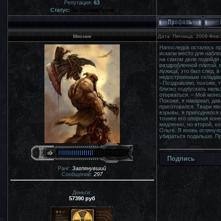
Репутация:
63
Статус:
За Периметром
Мясник
Дата: Пятница, 2009-Фев-
Напоследок осталось п
искали место для наблю
на самом деле подойдя 
раздробленной плитой, 
лужица, это был след, 
недостроенным складам
- Поздравляю, похоже, 
близко подпускать нельз
оторваться. – Мой моно
Похоже, я накаркал, дав
приготовился. Твари явн
взрывы, я приподнялся 
точнее его опорная кон
медленно, но второй, х
Ольге. Я вновь оглянул
убираться подальше. Пр
Подпись
Ранг:
Заглянувший
Сообщений:
297
Деньги:
57390 руб