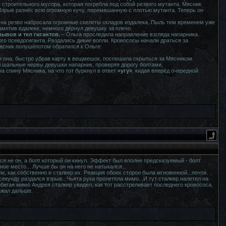
 строительного мусора, которая погребла под собой резвого мутанта. Мясник
 Взрыв разнёс всю огромную кучу, перемешанную с плотью мутанта. Теперь он
Она резво набросала огромные скелеты складов издалека. Пыль тем временем уже
аметив вдалеке, немного дёрнул девушку за плечо.
рывов и тел гигантов.
– Ольга проследила направление взгляда напарника.
ого псевдогиганта. Раздались дикие вопли. Кровососы начали драться за
ясник полушёпотом обратился к Ольге:
 и она, быстро убрав карту в вещмешок, поспешила скрыться за Мясником.
л шальные нервы девушки напарник, проверяя дорогу болтами.
а спину Мясника, на что тот буркнул в ответ
«угу»
, кидая вперёд очередной
ся не он, а болт который он кинул. Эффект был вполне предсказуемый - болт
е место... Лучше бы он на него не натыкался...
и, как собственно и сталкер их. Реакция обоих сторон была мгновенной...почти.
секунду раздался взрыв...Чьята рука пролетела мимо...И тут сталкер налетел на
обегая мимо Андрея сталкер увидел, как тот расстреливает последнего кровососа,
ежал дальше.