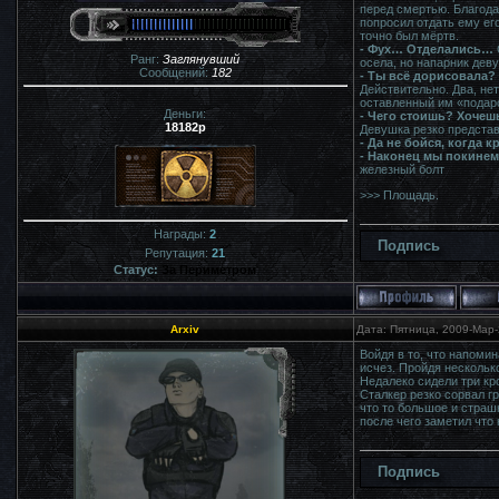
перед смертью. Благода
попросил отдать ему ег
точно был мёртв.
- Фух… Отделались…
Ранг:
Заглянувший
осела, но напарник дев
Сообщений:
182
- Ты всё дорисовала?
Действительно. Два, не
оставленный им «подаро
Деньги:
- Чего стоишь? Хочеш
18182р
Девушка резко представ
- Да не бойся, когда
- Наконец мы покинем
железный болт
>>> Площадь.
Награды:
2
Подпись
Репутация:
21
Статус:
За Периметром
Arxiv
Дата: Пятница, 2009-Мар-
Войдя в то, что напомин
исчез. Пройдя нескольк
Недалеко сидели три кро
Сталкер резко сорвал гр
что то большое и страшн
после чего заметил что
Подпись