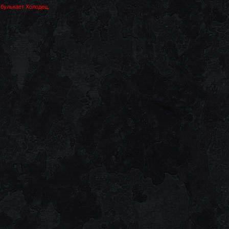
 булькает Холодец.