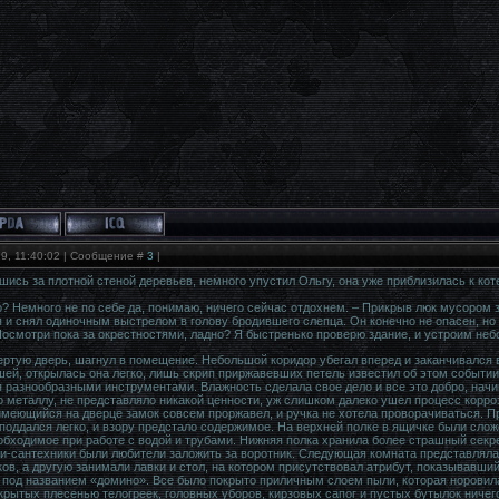
19, 11:40:02 | Сообщение #
3
|
ись за плотной стеной деревьев, немного упустил Ольгу, она уже приблизилась к коте
о? Немного не по себе да, понимаю, ничего сейчас отдохнем. – Прикрыв люк мусором 
 и снял одиночным выстрелом в голову бродившего слепца. Он конечно не опасен, но 
осмотри пока за окрестностями, ладно? Я быстренько проверю здание, и устроим неб
ртую дверь, шагнул в помещение. Небольшой коридор убегал вперед и заканчивался в
ей, открылась она легко, лишь скрип приржавевших петель известил об этом событии
разнообразными инструментами. Влажность сделала свое дело и все это добро, начи
 металлу, не представляло никакой ценности, уж слишком далеко ушел процесс корро
имеющийся на дверце замок совсем проржавел, и ручка не хотела проворачиваться. П
поддался легко, и взору предстало содержимое. На верхней полке в ящичке были сло
еобходимое при работе с водой и трубами. Нижняя полка хранила более страшный сек
-сантехники были любители заложить за воротник. Следующая комната представляла 
в, а другую занимали лавки и стол, на котором присутствовал атрибут, показывавший
 под названием «домино». Все было покрыто приличным слоем пыли, которая норовила
рытых плесенью телогреек, головных уборов, кирзовых сапог и пустых бутылок ничег