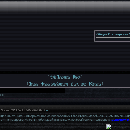
Общая Сталкерская 
[
Мой Профиль
·
Вход
]
[
Поиск
·
Новые сообщения
·
Участники
·
iChrone
]
бе)
Фев-16, 09:37:38 | Сообщение #
1
|
щее на отшибе и отгороженное от посторонних глаз стеной деревьев. В нем почти ниче
ется - в правом углу есть небольшой люк в полу, который служит запасным
выходом и