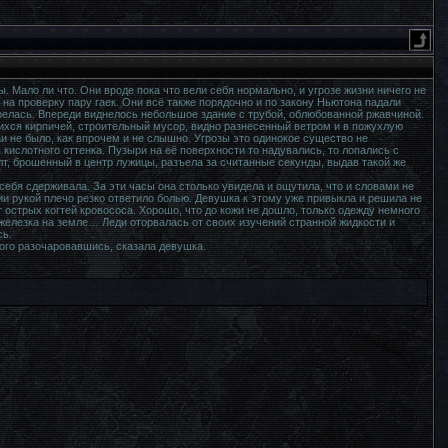
ы. Мало ли что. Они вроде пока что вели себя нормально, и угрозе жизни ничего не
 на проверку пару гаек. Они всё также порядочно и по закону Ньютона падали
релась. Впереди виднелось небольшое здание с трубой, облюбованной ржавчиной.
хся кирпичей, строительный мусор, видно разнесенный ветром и в пожухлую
и не было, как впрочем и не слышно. Угрозы это одинокое существо не
кислотного оттенка. Пузыри на её поверхности то надувались, то лопались с
лт, брошенный в центр лужицы, разъела за считанные секунды, выдав такой же
себя сдерживала. За эти часы она столько увидела и ощутила, что и словами не
 рукой плечо резко ответило болью. Девушка к этому уже привыкла и решила не
острых когтей кровососа. Хорошо, что до кожи не дошло, только одежду немного
железка на земле… Леди оторвалась от своих изучений странной жидкости и
сь.
ого разочаровавшись, сказала девушка.