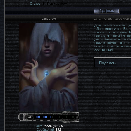
Статус:
За Периметром
LadyCrow
Дата: Четверг, 2009-Фев-
Девушка ни о чем не ду
- Да, отдохнула… Выд
и посмотрела на угли. 
плечам, что не могло н
двери, отложил в сторо
получит помощь с его с
аккуратно, держа автом
>>> Площадь
Подпись
Ранг:
Заглянувший
Сообщений:
182