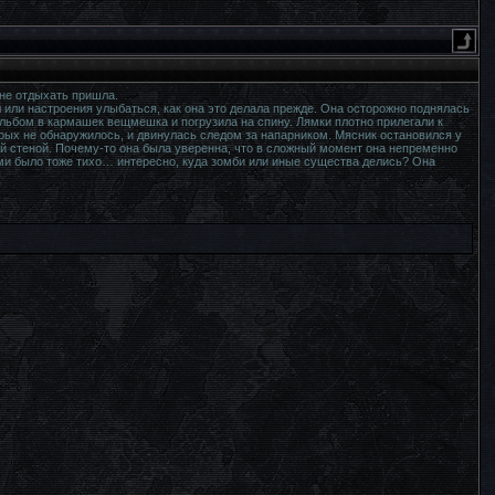
 не отдыхать пришла.
 или настроения улыбаться, как она это делала прежде. Она осторожно поднялась
альбом в кармашек вещмешка и погрузила на спину. Лямки плотно прилегали к
орых не обнаружилось, и двинулась следом за напарником. Мясник остановился у
ой стеной. Почему-то она была уверенна, что в сложный момент она непременно
ми было тоже тихо… интересно, куда зомби или иные существа делись? Она