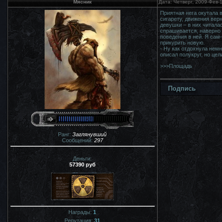
Мясник
Дата: Четверг, 2009-Фев-
Приятная нега окутала в
сигарету, движения вер
девушки – в них читалас
спрашивается, наверно 
поведения в ней. Я сам
прикурить новую.
- Ну как отдохнула нем
описал полукруг, но це
>>>Площадь
Подпись
Ранг:
Заглянувший
Сообщений:
297
Деньги:
57390 руб
Награды:
1
Репутация:
31