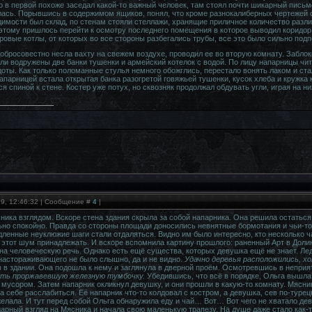
о в первой похоже заседал какой-то важный человек, там стоял почти шикарный пись
сь. Порывшись в содержимом ящиков, понял, что кроме разнокалиберных чертежей си
идимости был склад, по стенам стояли стеллажи, хранящие приличное количество разли
этому пришлось перейти к осмотру последнего помещения в которое выводил коридор, н
ровые котлы, от которых во все стороны разбегались трубы, все это было сильно подп
добросовестно несла вахту на свежем воздухе, проводил ее во вторую комнату. Забло
ли водружены две банки тушенки и армейский котелок с водой. По лицу напарницы чита
оты. Как только поломанные стулья немного обожглись, перестало вонять лаком и ст
апарницей встала открытая банка разогретой говяжьей тушенки, кусок хлеба и кружка к
я спиной к стене. Костер уже потух, но сквозняк продолжал обдувать угли, играя на 
19, 12:46:32 | Сообщение #
4
|
ика взглядом. Вскоре стена здания скрыла за собой напарника. Она решила остаться 
но спокойно. Правда со стороны площади доносились невнятные бормотания и чьи-то 
ленные неуклюжие шаги стали отдаляться. Видно им было интересно, кто несколько ч
 этот шум принадлежать. И вскоре вспомнила картину прошлого: раненный Арт в Доли
 на человеческую речь. Однако есть ещё существа, которых девушка ещё не знает. Лед
настораживающего не было слышно, да и не видно.
Удачно деревья расположились, хот
 здании. Она подошла к нему и заглянула в дверной проём. Осмотревшись в неприя
ть проржавевшую железную тумбочку.
Убедившись, что всё в порядке, Ольга вышла 
мусором. Затем напарник окликнул девушку, и они прошли в какую-то комнату. Мясни
а себе расслабиться. Её напарник что-то колдовал с костром, а девушка, сев по-туре
желала. И тут перед собой Ольга обнаружила еду и чай… Вот… Вот чего не хватало де
дарный взгляд на Мясника и начала свою маленькую трапезу. На душе даже стало как-