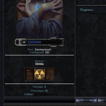
Подпись
Ранг:
Заглянувший
Сообщений:
182
Деньги:
18182р
Награды:
2
Репутация:
21
Статус:
За Периметром