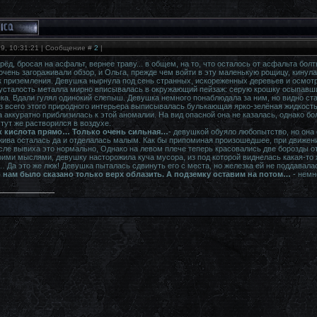
19, 10:31:21 | Сообщение #
2
|
д, бросая на асфальт, вернее траву... в общем, на то, что осталось от асфальта болт
очень загораживали обзор, и Ольга, прежде чем войти в эту маленькую рощицу, кинула
ук приземления. Девушка нырнула под сень странных, искореженных деревьев и осмот
 усталость металла мирно вписывалась в окружающий пейзаж: серую крошку осыпавши
нка. Вдали гулял одинокий слепыш. Девушка немного понаблюдала за ним, но видно ста
з всего этого природного интерьера выписывалась булькающая ярко-зелёная жидкость 
 аккуратно приблизилась к этой аномалии. На вид опасной она не казалась, однако бо
тут же растворился в воздухе.
к кислота прямо… Только очень сильная…
- девушкой обуяло любопытство, но она 
ива осталась да и отделалась малым. Как бы припоминая произошедшее, при движении
ле вывиха это нормально, Однако на левом плече теперь красовались две борозды от 
ми мыслями, девушку насторожила куча мусора, из под которой виднелась какая-то 
 Да это же люк! Девушка пыталась сдвинуть его с места, но железка ей не поддавала
 нам было сказано только верх облазить. А подземку оставим на потом…
- немн