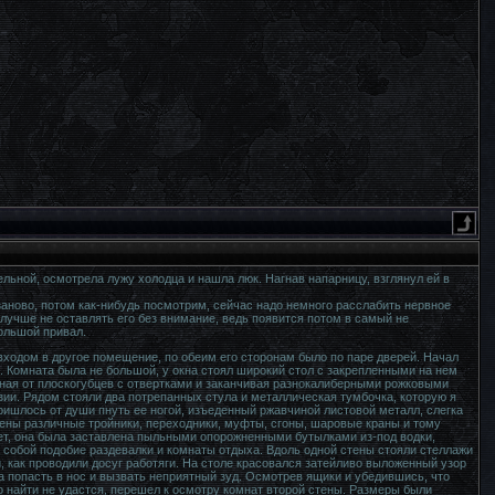
льной, осмотрела лужу холодца и нашла люк. Нагнав напарницу, взглянул ей в
заново, потом как-нибудь посмотрим, сейчас надо немного расслабить нервное
лучше не оставлять его без внимание, ведь появится потом в самый не
ольшой привал.
ходом в другое помещение, по обеим его сторонам было по паре дверей. Начал
. Комната была не большой, у окна стоял широкий стол с закрепленными на нем
ная от плоскогубцев с отвертками и заканчивая разнокалиберными рожковыми
зии. Рядом стояли два потрепанных стула и металлическая тумбочка, которую я
ришлось от души пнуть ее ногой, изъеденный ржавчиной листовой металл, слегка
жены различные тройники, переходники, муфты, сгоны, шаровые краны и тому
рет, она была заставлена пыльными опорожненными бутылками из-под водки,
собой подобие раздевалки и комнаты отдыха. Вдоль одной стены стояли стеллажи
, как проводили досуг работяги. На столе красовался затейливо выложенный узор
 попасть в нос и вызвать неприятный зуд. Осмотрев ящики и убедившись, что
о найти не удастся, перешел к осмотру комнат второй стены. Размеры были