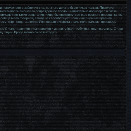
 погрузиться в забвение сна, но этого делать было никак нельзя. Прикурил
ствительность вырывало поврежденное плечо. Внимательно посмотрел в глаза
ыдержать и не такие испытания, лишь бы продвинуться еще немного вперед, зачем
 вообще мало говорили, этому не способствует Зона и не писаные правила
шь смутные представления. Истлевшая сигарета стала жечь пальцы, пришлось
ь Ольге, поднялся и направился к двери, убрал трубу, выглянул на улицу. Ствол
ипуляции. Вроде можно было выходить.