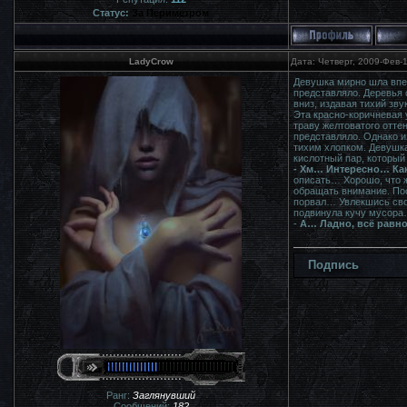
Статус:
За Периметром
LadyCrow
Дата: Четверг, 2009-Фев-
Девушка мирно шла вперё
представляло. Деревья 
вниз, издавая тихий зв
Эта красно-коричневая
траву желтоватого отте
представляло. Однако и
тихим хлопком. Девушка
кислотный пар, который 
- Хм… Интересно… Ка
описать… Хорошо, что ж
обращать внимание. Пос
порвал… Увлекшись свои
подвинула кучу мусора…
-
А… Ладно, всё равно
Подпись
Ранг:
Заглянувший
Сообщений:
182