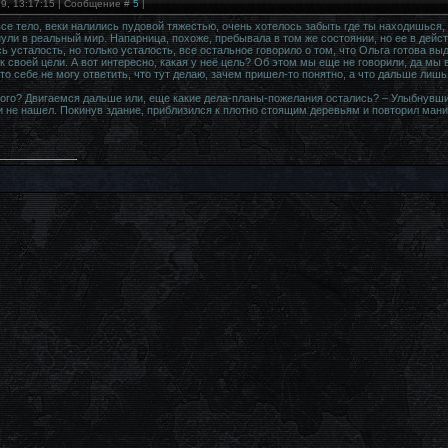
19, 13:17:15 | Сообщение #
5
|
се тело, веки налились пудовой тяжестью, очень хотелось забыть где ты находишься, и
нули в реальный мир. Напарница, похоже, пребывала в том же состоянии, но ее в дей
ь усталость, но только усталость, все остальное говорило о том, что Ольга готова в
к своей цели. А вот интересно, какая у неё цель? Об этом мы еще не говорили, да мы
-то себе не могу ответить, что тут делаю, зачем пришел-то понятно, а что дальше ли
ного? Двигаемся дальше или, еще какие дела-планы-пожелания остались? – Улыбнувшис
ли не нашел. Покинув здание, приблизился к плотно стоящим деревьям и повторил ман