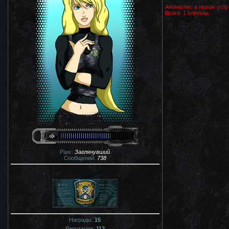
Аномалии: в левом углу
Враги: 1 слепыш
Ранг:
Заглянувший
Сообщений:
738
Награды:
15
Репутация:
112