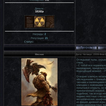
Деньги:
18182р
Награды:
2
Репутация:
21
Статус:
За Периметром
Мясник
Дата: Четверг, 2009-Фев-
Оглядывая тылы, укрывш
глаза.
- С тобой все нормальн
напряжение, прицелился
подходящий момент. – П
Отворив хлипкую незапе
обследование с ближайш
тисками и валяющимися 
ключами с ножовками по
попытался открыть, но 
прихваченный сваркой, 
подобное, так всегда н
видимо местные слесари
металлических шкафчико
из фишек древней игры,
кроме разномастных пок