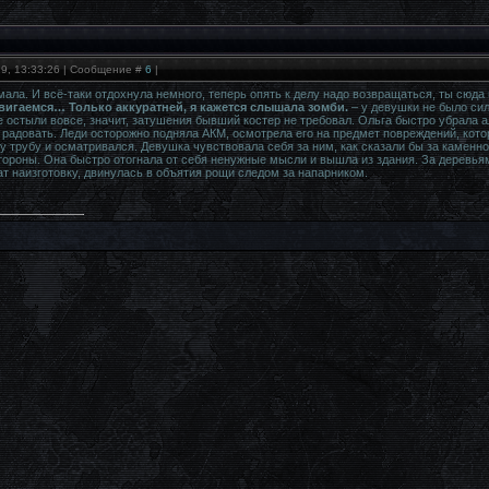
19, 13:33:26 | Сообщение #
6
|
мала. И всё-таки отдохнула немного, теперь опять к делу надо возвращаться, ты сюда
вигаемся… Только аккуратней, я кажется слышала зомби.
– у девушки не было сил
Те остыли вовсе, значит, затушения бывший костер не требовал. Ольга быстро убрала 
е радовать. Леди осторожно подняла АКМ, осмотрела его на предмет повреждений, кот
ну трубу и осматривался. Девушка чувствовала себя за ним, как сказали бы за каменн
тороны. Она быстро отогнала от себя ненужные мысли и вышла из здания. За деревья
ат наизготовку, двинулась в объятия рощи следом за напарником.