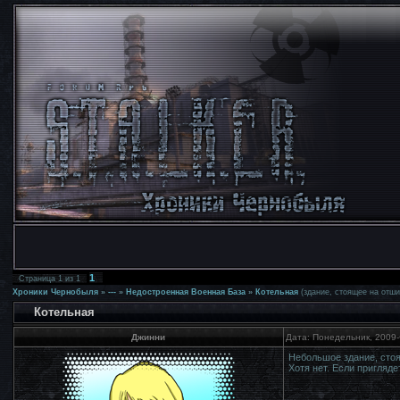
1
Страница
1
из
1
Хроники Чернобыля
»
---
»
Недостроенная Военная База
»
Котельная
(здание, стоящее на отши
Котельная
Джинни
Дата: Понедельник, 2009-
Небольшое здание, стоя
Хотя нет. Если пригляд