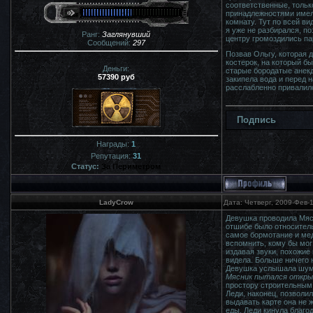
соответственные, тольк
принадлежностями имела
комнату. Тут по всей в
я уже не разбирался, по
Ранг:
Заглянувший
центру громоздились па
Сообщений:
297
Позвав Ольгу, которая 
костерок, на который бы
Деньги:
старые бородатые анекд
57390 руб
закипела вода и перед н
расслабленно привалилс
Подпись
Награды:
1
Репутация:
31
Статус:
За Периметром
LadyCrow
Дата: Четверг, 2009-Фев-
Девушка проводила Мясн
отшибе было относитель
самое бормотание и мед
вспомнить, кому бы мог
издавая звуки, похожие
видела. Больше ничего 
Девушка услышала шум в
Мясник пытался откры
простору строительным 
Леди, наконец, позволил
выдавать карте она не 
еды. Леди кинула благо