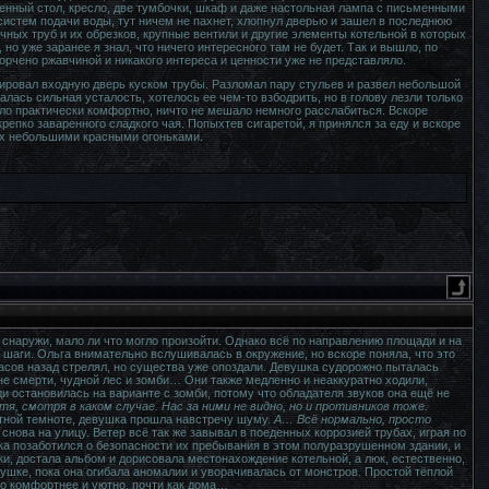
менный стол, кресло, две тумбочки, шкаф и даже настольная лампа с письменными
стем подачи воды, тут ничем не пахнет, хлопнул дверью и зашел в последнюю
чных труб и их обрезков, крупные вентили и другие элементы котельной в которых
о уже заранее я знал, что ничего интересного там не будет. Так и вышло, по
орчено ржавчиной и никакого интереса и ценности уже не представляло.
кировал входную дверь куском трубы. Разломал пару стульев и развел небольшой
лась сильная усталость, хотелось ее чем-то взбодрить, но в голову лезли только
ало практически комфортно, ничто не мешало немного расслабиться. Вскоре
репко заваренного сладкого чая. Попыхтев сигаретой, я принялся за еду и вскоре
них небольшими красными огоньками.
снаружи, мало ли что могло произойти. Однако всё по направлению площади и на
шаги. Ольга внимательно вслушивалась в окружение, но вскоре поняла, что это
асов назад стрелял, но существа уже опоздали. Девушка судорожно пыталась
не смерти, чудной лес и зомби… Они также медленно и неаккуратно ходили,
и остановилась на варианте с зомби, потому что обладателя звуков она ещё не
я, смотря в каком случае. Нас за ними не видно, но и противников тоже.
тной темноте, девушка прошла навстречу шуму.
А… Всё нормально, просто
снова на улицу. Ветер всё так же завывал в поеденных коррозией трубах, играя по
ка позаботился о безопасности их пребывания в этом полуразрушенном здании, и
цки, достала альбом и дорисовала местонахождение котельной, а люк, естественно,
вушке, пока она огибала аномалии и уворачивалась от монстров. Простой тёплой
то комфортнее и уютно, почти как дома…