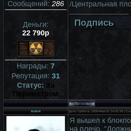
Сообщений:
286
/Центральная пл
Подпись
Деньги:
22 790р
Награды:
7
Репутация:
31
Статус:
За
Периметром
BoBeR
Дата: Суббота, 2009-Фев-14, 14:42:38 | С
Я вышел к блокпо
на плечо. "Должни