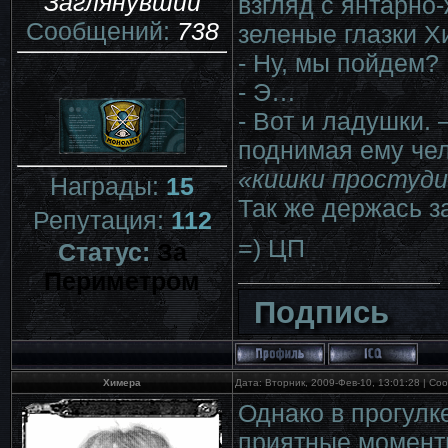
Заглянувший
взгляд с янтарно
Сообщений:
738
зеленые глазки Х
- Ну, мы пойдем?
- Э…
- Вот и ладушки. 
поднимая ему чел
«кишки простуд
Награды:
15
Так же держась з
Репутация:
112
=) ЦП
Статус:
За
Периметром
Подпись
Химера
Дата: Вторник, 2009-Фев-10, 13:01:28 | С
Однако в прогулк
приятные моменты