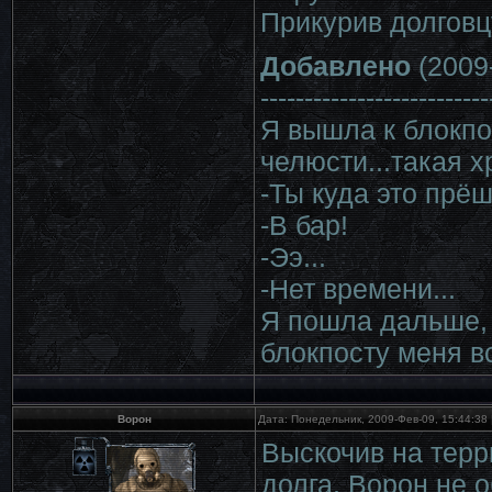
Прикурив долговц
Добавлено
(2009-
--------------------------
Я вышла к блокпос
челюсти...такая х
-Ты куда это прё
-В бар!
-Ээ...
-Нет времени...
Я пошла дальше, 
блокпосту меня в
Ворон
Дата: Понедельник, 2009-Фев-09, 15:44:38
Выскочив на тер
долга, Ворон не 