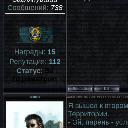
Сообщений:
738
Награды:
15
Репутация:
112
Статус:
За
Периметром
BoBeR
Дата: Вторник, 2009-Фев-17, 08:50:13 | С
Я вышел к втором
Территории.
- Эй, парень - ус