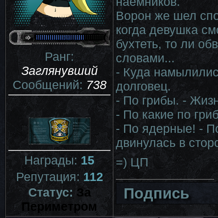
наемников.
Ворон же шел сп
когда девушка см
бухтеть, то ли об
Ранг:
словами...
Заглянувший
- Куда намылили
Сообщений:
738
долговец.
- По грибы. - Жи
- По какие по гри
- По ядерные! - 
двинулась в стор
Награды:
15
=) ЦП
Репутация:
112
Подпись
Статус:
За
Периметром