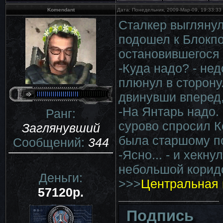
Komendant
Дата: Понедельник, 2009-Мар-09, 19:33:3
Сталкер выглянул
подошел к Блокпо
остановившегося 
-Куда надо? - не
плюнул в сторону
двинувши вперед,
-На Янтарь надо. 
Ранг:
сурово спросил К
Заглянувший
была старшому по
Сообщений:
344
-Ясно... - и хекн
небольшой корид
Деньги:
>>>
Центральная
57120р.
Подпись