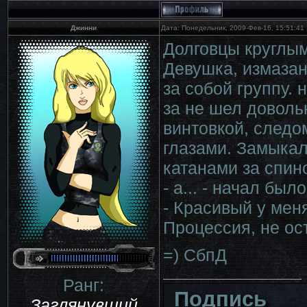
Джинни
Дата: Понедельник, 2009-Фев-16, 15:51:41
Долговцы круглым
Девушка, измазан
за собой группу. 
за не шел довол
винтовкой, следо
глазами. Замыкал
катанами за спин
- а... - начал был
- Красивый у мен
Процессия, не ос
=) СбпД
Ранг:
Подпись
Заглянувший