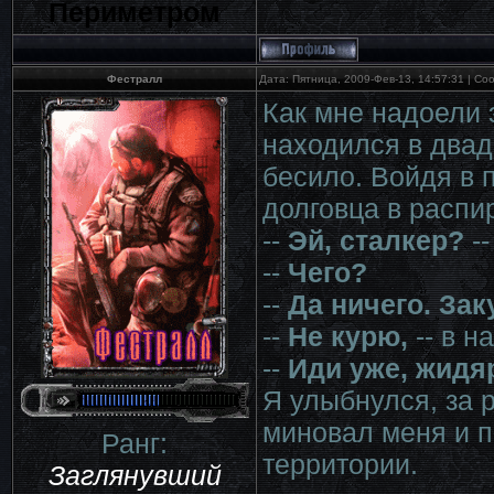
Периметром
Фестралл
Дата: Пятница, 2009-Фев-13, 14:57:31 | С
Как мне надоели 
находился в двадц
бесило. Войдя в 
долговца в распи
--
Эй, сталкер?
--
--
Чего?
--
Да ничего. За
--
Не курю,
-- в н
--
Иди уже, жидя
Я улыбнулся, за 
миновал меня и п
Ранг:
территории.
Заглянувший