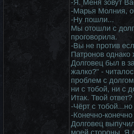
-Я. Меня зовут В
-Марья Молния, о
-Ну пошли...
Мы отошли с долг
проговорила.
-Вы не против есл
Патронов однако ж
Долговец был в з
жалко?" - читалос
проблем с долгом
ни с тобой, ни с 
Итак. Твой ответ?
-Чёрт с тобой...н
-Конечно-конечно
Долговец выпучил 
моей стороны. Я 