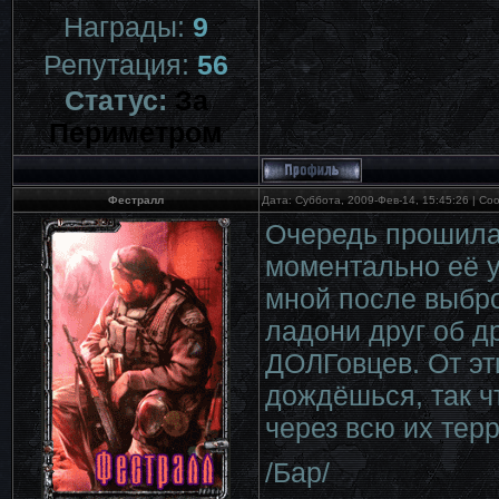
Награды:
9
Репутация:
56
Статус:
За
Периметром
Фестралл
Дата: Суббота, 2009-Фев-14, 15:45:26 | С
Очередь прошила 
моментально её у
мной после выбро
ладони друг об д
ДОЛГовцев. От эт
дождёшься, так ч
через всю их тер
/Бар/