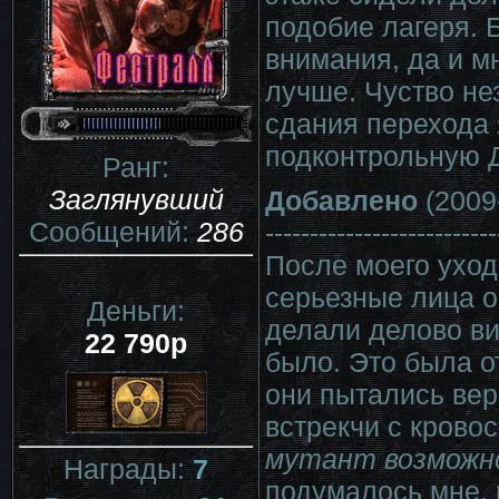
подобие лагеря. 
внимания, да и мн
лучше. Чуство не
сдания перехода 
подконтрольную 
Ранг:
Заглянувший
Добавлено
(2009
Сообщений:
286
--------------------------
После моего уход
серьезные лица о
Деньги:
делали делово вид
22 790р
было. Это была о
они пытались верн
встрекчи с крово
мутант возможно 
Награды:
7
подумалось мне, г