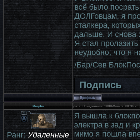
всё было посрать
ДОЛГовцам, я пр
сталкера, которы
дальше. И снова 
Я стал пролазить
неудобно, что я 
/Бар/Сев БлокПос
Подпись
Marylin
Дата: Понедельник, 2009-Фев-09, 00:36:25
Я вышла к блокпос
электра в зад и к
мимо я пошла впе
Ранг:
Удаленные