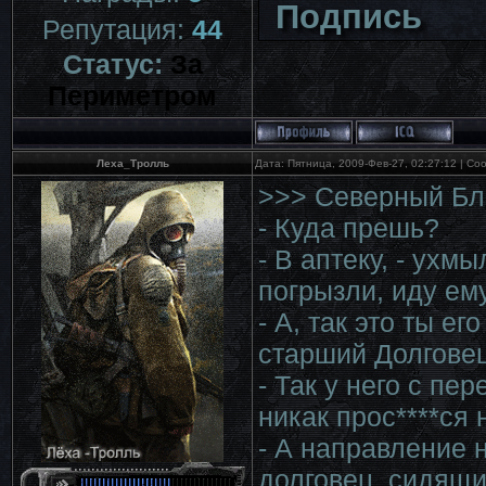
Подпись
Репутация:
44
Статус:
За
Периметром
Леха_Тролль
Дата: Пятница, 2009-Фев-27, 02:27:12 | С
>>> Северный Бл
- Куда прешь?
- В аптеку, - ухм
погрызли, иду ем
- А, так это ты е
старший Долговец
- Так у него с пе
никак прос****ся 
- А направление 
долговец, сидящий