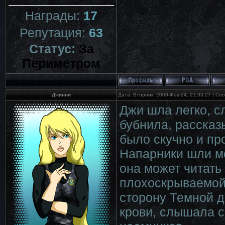
Награды:
17
Репутация:
63
Статус:
За
Периметром
Джинни
Дата: Вторник, 2009-Фев-24, 21:33:27 | С
Джи шла легко, с
бубнила, рассказы
было скучно и пр
Напарники шли мо
она может читать
плохоскрываемой 
сторону Темной д
крови, слышала с