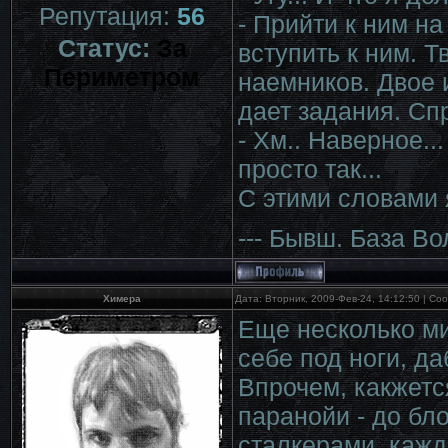
Репутация:
56
- Прийти к ним на
Статус:
За
вступить к ним. 
Периметром
наемников. Двое 
дает задания. С
- Хм.. Наверное...
просто так...
С этими словами 
--- Бывш. База Во
Химера
Дата: Вторник, 2009-Фев-24, 14:12:50 | С
Еще несколько ми
себе под ноги, д
Впрочем, какжетс
паранойи - до бл
сталкерами, кажд