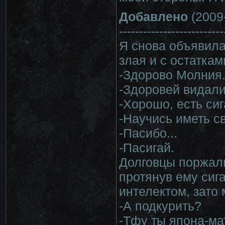
Добавлено
(2009-
--------------------------
Я снова объявилас
злая и с остаткам
-Здорово Молния.
-Здоровей видали
-Хорошо, есть си
-Научись иметь св
-Пасибо...
-Пасигай.
Долговцы поржал
протянув ему сиг
интелектом, зато
-А подкурить?
-Тфу ты япона-ма