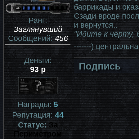
баррикады и оказ
Сзади вроде посл
Ранг:
и вернутся..
Заглянувший
"Идите к черту, 
Сообщений:
456
-------) централь
Деньги:
Подпись
93 р
Награды:
5
Репутация:
44
Статус:
За
Периметром