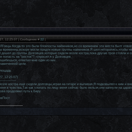
27, 12:25:07 | Сообщение #
22
|
ЛГовцы.Когда-то это были блокпосты наёмников,но со временем эти места былт отво
ты временны,вскоре могли придти новые группы наемников.Я шел неторопясь,чтобы не 
Я дошел до группы Долговцев,которые сидели возле костра,пока другие троя стояли и 
е попасть на "росток"?,-спросил я у Долговцев.
ошибешься,-ответил мне один из них.
намеченной цели.
площадь
7, 12:25:07)
--------------
Возле костра еще сидели долговцы,играя на гитаре и выпивая.Я подковылял к ним и в
еня в чувства.Так как хлопать по лицу меня сейчас было нельзя,они капнули на царап
ова продолжил путь к Бару.
окПост