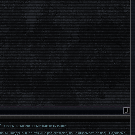
а зажать пальцами носы и натянуть маски.
свежий воздух вышел, так и не рад оказался, но не отказываться ведь. Надеюсь с