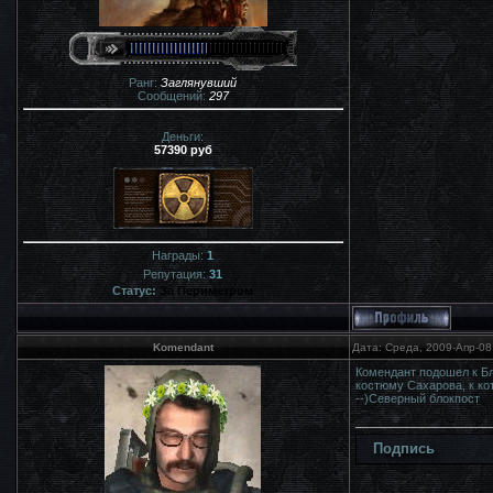
Ранг:
Заглянувший
Сообщений:
297
Деньги:
57390 руб
Награды:
1
Репутация:
31
Статус:
За Периметром
Komendant
Дата: Среда, 2009-Апр-08
Комендант подошел к Бл
костюму Сахарова, к кот
--)Северный блокпост
Подпись