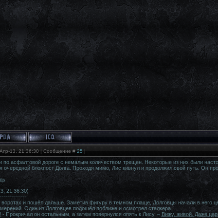
Апр-13, 21:36:30 | Сообщение #
25
|
 по асфалтовой дороге с немалым количеством трещен. Некоторые из них были настол
я очередной блокпост Долга. Проходя мимо, Лис кивнул и продолжил свой путь. Он про
дь
3, 21:36:30)
--------------
 воротах и пошёл дальше. Заметив фигуру в темном плаще, Долговцы начали в него це
намерений. Один из Долговцев подошёл поближе и осмотрел сталкера.
!
- Прокричал он остальным, а затем повернулся опять к Лису. –
Вижу, живой. Даже цар