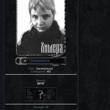
Ранг:
Заглянувший
Сообщений:
481
Деньги:
26737
Награды:
17