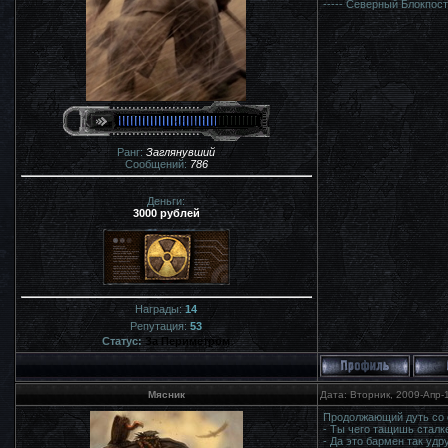
----- Северный Блокпост
Ранг:
Заглянувший
Сообщений:
786
Деньги:
3000 рублей
Награды:
14
Репутация:
53
Статус:
За Периметром
Мясник
Дата: Вторник, 2009-Апр-
Продолжающий дуть со с
- Ты чего тащишь сталк
- Да это бармен так удр