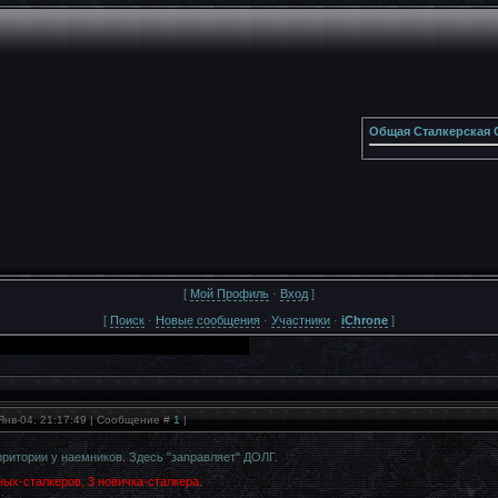
Общая Сталкерская 
[
Мой Профиль
·
Вход
]
[
Поиск
·
Новые сообщения
·
Участники
·
iChrone
]
Янв-04, 21:17:49 | Сообщение #
1
|
рритории у наемников. Здесь "заправляет" ДОЛГ.
ных-сталкеров, 3 новичка-сталкера.