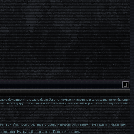
ько большие, что можно было бы споткнуться и влететь в аномалию, если бы они
лез через дыру в железных воротах и оказался уже на территории не подвластной
литься. Лис посмотрел на эту сцену и поднял руки вверх, тем самым, показывая,
апины нет! Ну, ты даёшь, сталкер. Проходи, проходи.