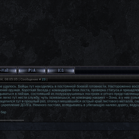
04, 08:05:05 | Сообщение #
23
|
е удалось. Бойцы тут находились в постоянной боевой готовности. Настороженно во
ний оружия. Короткая беседа с командиром блок поста, проверка статуса и принадлеж
дываться в пейзаж, состоявший из полуразрушенных построек и оттого представляющ
 легко тут нести службу, чуть зазеваешься, не командир накажет – Зона, а у нее тол
зацепился тут в прошлый раз, отогнул мешавшийся острый край листового металла, ски
о укрепление ДОЛГа. Немного постоял, вглядываясь в убегающую налево дорогу, ведущ
 бар