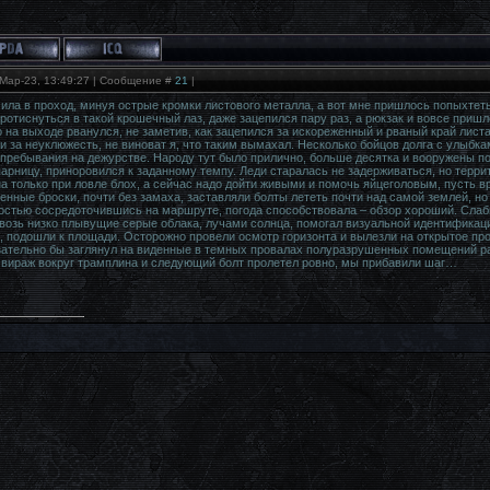
Мар-23, 13:49:27 | Сообщение #
21
|
ила в проход, минуя острые кромки листового металла, а вот мне пришлось попыхтет
ротиснуться в такой крошечный лаз, даже зацепился пару раз, а рюкзак и вовсе пришл
о на выходе рванулся, не заметив, как зацепился за искореженный и рваный край лист
ти за неуклюжесть, не виноват я, что таким вымахал. Несколько бойцов долга с улыбк
ребывания на дежурстве. Народу тут было прилично, больше десятка и вооружены пол
рницу, приноровился к заданному темпу. Леди старалась не задерживаться, но террит
а только при ловле блох, а сейчас надо дойти живыми и помочь яйцеголовым, пусть в
нные броски, почти без замаха, заставляли болты лететь почти над самой землей, но 
остью сосредоточившись на маршруте, погода способствовала – обзор хороший. Слабы
озь низко плывущие серые облака, лучами солнца, помогал визуальной идентификаци
, подошли к площади. Осторожно провели осмотр горизонта и вылезли на открытое про
зательно бы заглянул на виденные в темных провалах полуразрушенных помещений ра
 вираж вокруг трамплина и следующий болт пролетел ровно, мы прибавили шаг…