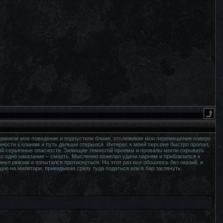
сприняли мое поведение и подпустили ближе, отслеживая мои перемещения поверх
ности к кланам и путь дальше открылся. Интерес к моей персоне быстро пропал,
ий серьезные опасности. Зияющие темнотой проемы и провалы могли скрывать
ько одно наказание – смерть. Мысленно пожелал удачи парням и приблизился к
нул рюкзак и попытался протиснуться. На этот раз все обошлось без оказий, и
ую на милитари, прикидывая сразу туда податься или в бар заглянуть.