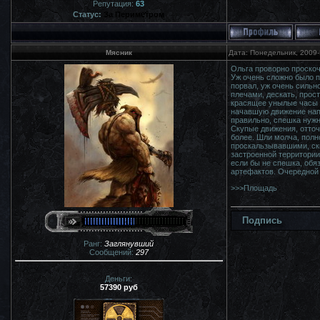
Репутация:
63
Статус:
За Периметром
Мясник
Дата: Понедельник, 2009-
Ольга проворно проскоч
Уж очень сложно было п
порвал, уж очень сильн
плечами, дескать, прос
красящее унылые часы п
начавшую движение напа
правильно, спешка нужн
Скупые движения, отточе
более. Шли молча, полн
проскальзывавшими, скв
застроенной территории
если бы не спешка, обя
артефактов. Очередной
>>>Площадь
Подпись
Ранг:
Заглянувший
Сообщений:
297
Деньги:
57390 руб