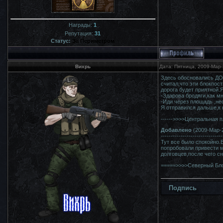
Награды:
1
Репутация:
31
Статус:
За Периметром
Вихрь
Дата: Пятница, 2009-Мар-
Здесь обосновались ДО
считал,что эти блокпос
дорога будет приятной.
-Здарова бродяги,как мн
-Иди через площадь ,не
Я отправился дальше,к 
------>>>>Центральная 
Добавлено
(2009-Мар-2
-------------------------------
Тут все было спокойно.
попробовали привести м
долговцев,после чего сн
=====>>>>Северный Бл
Подпись