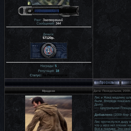
Ранг:
Заглянувший
Сообщений:
344
Деньги:
57120р.
Награды:
5
Репутация:
18
Статус:
За Периметром
Мрадхон
Дата: Понедельник, 2009-
Лис и Жека медлнно шли
были. Впереди показалс
Долгу.
---- Центральная Площа
Добавлено
(2009-Апр-1
-------------------------------
Лис протиснулся дыру в
что у него нет плохих 
Всё в порядке. Это свой