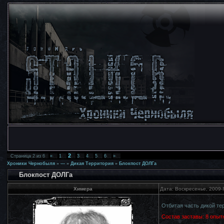
2
Страница
2
из
6
«
1
3
4
5
6
»
Хроники Чернобыля
»
---
»
Дикая Территория
»
Блокпост ДОЛГа
Блокпост ДОЛГа
Химера
Дата: Воскресенье, 2009-
Отбитая часть дикой те
Состав заставы: 8 опыт