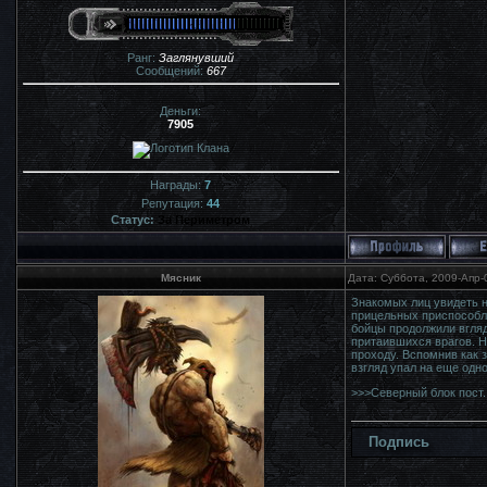
Ранг:
Заглянувший
Сообщений:
667
Деньги:
7905
Награды:
7
Репутация:
44
Статус:
За Периметром
Мясник
Дата: Суббота, 2009-Апр-
Знакомых лиц увидеть н
прицельных приспособле
бойцы продолжили вгля
притаившихся врагов. Не
проходу. Вспомнив как 
взгляд упал на еще одн
>>>Северный блок пост.
Подпись