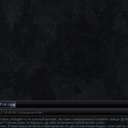
14, 15:45:03 | Сообщение #
26
|
пины, вобщем-то не сильный ветерок, заставил повернувшихся ближних бойцов ДОЛГ
ер? Совсем Зоны не боишься, да тебя за километр любой мутант учует.
ужил. В баре накурено было и перегаром несло, да и я сам вчера поддал, а как сам на 