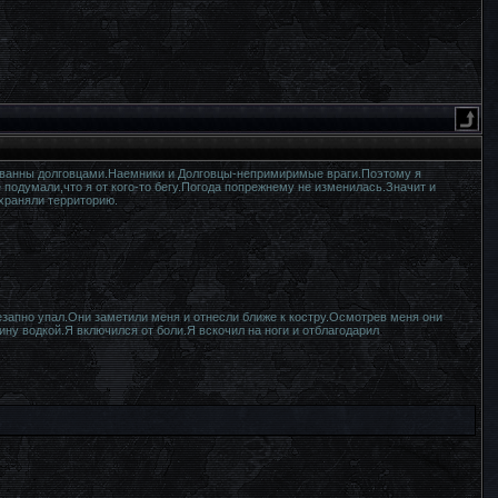
еванны долговцами.Наемники и Долговцы-непримиримые враги.Поэтому я
подумали,что я от кого-то бегу.Погода попрежнему не изменилась.Значит и
охраняли территорию.
незапно упал.Они заметили меня и отнесли ближе к костру.Осмотрев меня они
ину водкой.Я включился от боли.Я вскочил на ноги и отблагодарил