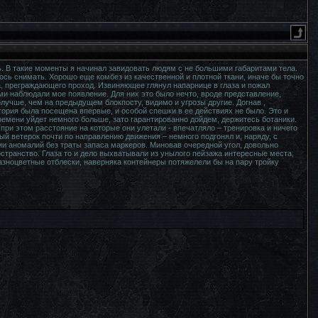
ь. В такие моменты я начинал завидовать людям с не большими габаритами тела.
ось снимать. Хорошо еще комбез из качественной и плотной ткани, иначе бы точно
а, преграждающего проход. Извиняющее глянул напарнице в глаза и пожал
ами наблюдали мое появление. Для них это было нечто, вроде представление,
учше, чем на предыдущем блокпосту, видимо и угрозы другие. Догнав ,
ория была посещена впервые, и особой спешки в ее действиях не было. Это и
ремени уйдет немного больше, зато гарантированно дойдем, держитесь ботаники.
при этом расстояние на которые они улетали - впечатляло – тренировка и ничего
й ветерок почти по направлению движения – немного подгонял и, наряду, с
и аномалий без траты запаса маркеров. Миновав очередной угол, довольно
странство. Глаза то и дело выхватывали из унылого пейзажа интересные места,
зноцветные отблески, наверняка контейнеры потяжелели бы на пару тройку