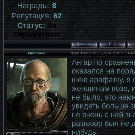
Награды:
8
Репутация:
62
Статус:
За
Периметром
Профессор
Дата: Четверг, 2009-Дек-24, 16:01:12 | Со
Ангар по сравне
оказался на поря
шею арафатку, я
женщинам позе, и
не было, это немн
увидеть больше з
не очень с ней зн
разговор был не д
нибудь.