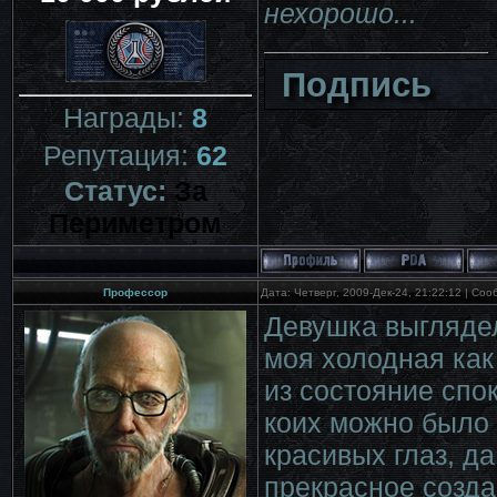
нехорошо...
Подпись
Награды:
8
Репутация:
62
Статус:
За
Периметром
Профессор
Дата: Четверг, 2009-Дек-24, 21:22:12 | Со
Девушка выгляде
моя холодная как
из состояние спок
коих можно было 
красивых глаз, д
прекрасное созда