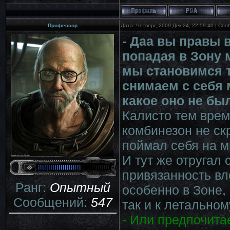
Профессор
Дата: Четверг, 2009-Дек-24, 22:59:40 | Со
- Даа вы правы 
попадая в Зону 
мы становимся т
снимаем с себя 
какое оно не бы
Калисто тем врем
комбинезон не ск
поймал себя на м
И тут же отругал 
привязанность вл
Ранг:
Опытный
особенно в Зоне,
Сообщений:
547
так и к летальном
- Или предпочита