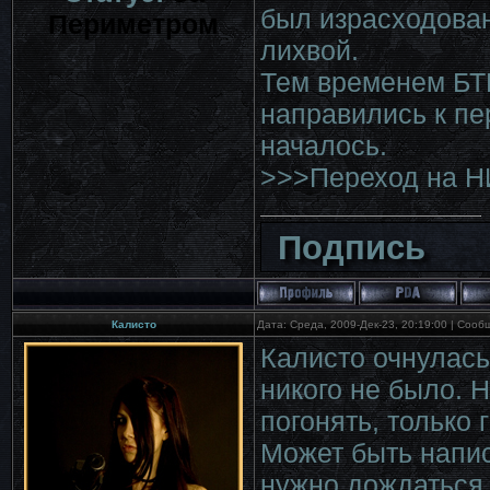
был израсходован 
Периметром
лихвой.
Тем временем БТР
направились к пе
началось.
>>>Переход на Н
Подпись
Калисто
Дата: Среда, 2009-Дек-23, 20:19:00 | Соо
Калисто очнулась
никого не было. 
погонять, только 
Может быть написа
нужно дождаться 