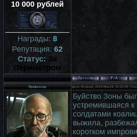
10 000 рублей
Награды:
8
Репутация:
62
Статус:
За
Периметром
Профессор
Дата: Вторник, 2010-Янв-19, 22:02:08 | С
Буйство Зоны был
устремившаяся к
солдатами коалиц
выжила, разбежал
коротком импров