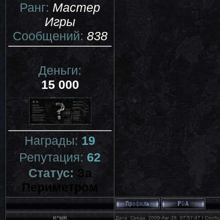
Ранг:
Мастер
Игры
Сообщений:
838
Деньги:
15 000
Награды:
19
Репутация:
62
Статус:
За
Периметром
K^bIK
Дата: Среда, 2009-Авг-26, 07:57:47 | Соо