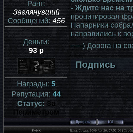
Ранг:
- Ждите нас на 
Заглянувший
процитировал фр
Сообщений:
456
Напарники собра
направились к во
Деньги:
-----) Дорога на с
93 р
Подпись
Награды:
5
Репутация:
44
Статус:
За
Периметром
K^bIK
Дата: Среда, 2009-Авг-26, 07:52:50 | Соо