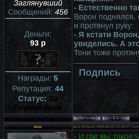
Заглянувший
- Естественно та
Сообщений:
456
Ворон поднялся, 
и протянул руку:
Деньги:
- Я кстати Воро
93 р
увиделись. А это
Тони тоже протян
Подпись
Награды:
5
Репутация:
44
Статус:
За
Периметром
Arxiv
Дата: Вторник, 2009-Авг-25, 01:40:07 | С
- И где мы такое