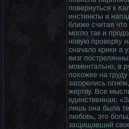
повернуться к Ка
инстинкты и напа
ближе считая что
могло так и прод
новую проверку н
сначало крики а 
визг пострелянны
моментально, в р
похожее на груду
загорелись огнем
жертву. Все мысл
единственная: «З
лишь она была те
любовь, это боль
защищавший свое