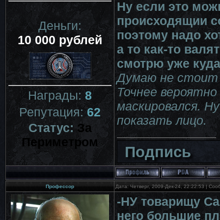
Ну если это мож
происходящии с
Деньги:
поэтому надо хо
10 000 рублей
а то как-то валя
смотрю уже куда
Думаю не стоит п
Точнее вероятно 
Награды:
8
маскировался. Ну
Репутация:
62
показать лицо.
Статус:
За
Периметром
Подпись
Профессор
Дата: Четверг, 2009-Дек-24, 22:22:53 | Со
-НУ товарищу Са
него большие пл