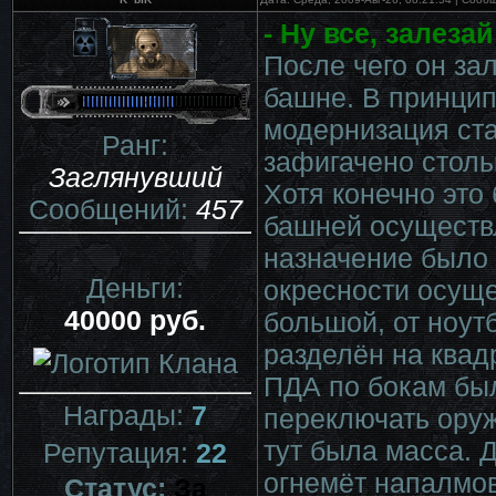
- Ну все, залеза
После чего он зал
башне. В принцип
модернизация ста
Ранг:
зафигачено столь
Заглянувший
Хотя конечно это
Сообщений:
457
башней осуществ
назначение было 
Деньги:
окресности осуще
40000 руб.
большой, от ноут
разделён на квад
ПДА по бокам бы
Награды:
7
переключать оруж
тут была масса. 
Репутация:
22
огнемёт напалмов
Статус:
За