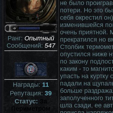
не было проиграв
потери. Но это б
себя окрестил он
изменившейся пог
очень приятной.
Ранг:
Опытный
прекратился но в
Сообщений:
547
Столбик термомет
опустился ниже н
по закону подлос
каким - то магнит
упасть на куртку 
падали на щупаль
Награды:
11
больше раздража
Репутация:
39
заполученного ти
Статус:
За
шла сзади, ее авт
Периметром
повисла нарпяжо