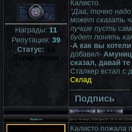
Калисто.
"Даа, точно надо
может сказать ч
лучше пусть сам
Награды:
11
будет понять ка
Репутация:
39
-А как вы хотел
Статус:
За
добавил-
Амуници
Периметром
сказал, давай те
Сталкер встал с 
Склад
Подпись
Калисто
Дата: Четверг, 2009-Дек-24, 23:11:48 | Со
Калисто пожала 