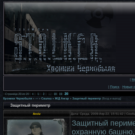
[
М
[
Поиск
·
Новые 
20
Страница
20
из
20
«
1
2
…
18
19
Хроники Чернобыля
»
---
»
Свалка » Ж/Д Ангар
»
Защитный периметр
(Вход и выход)
Защитный периметр
Arxiv
Дата: Среда, 2009-Апр-22, 15:51:42 | Соо
Защитный периме
охранную башню, 