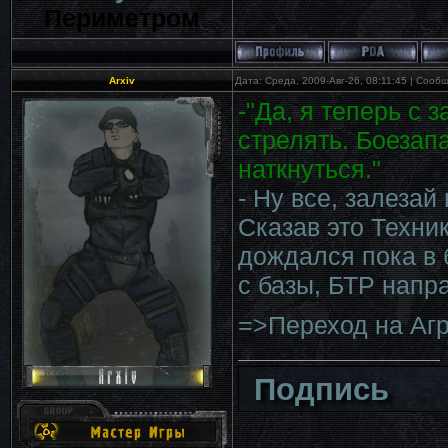
Периметром
Arxiv
Дата: Среда, 2009-Авг-26, 08:11:45 | Соо
-"Да, я теперь с 
стрелять. Боезап
наткнуться."
- Ну все, залезай
Сказав это Техник
дождался пока в 
с базы, БТР напр
=>Переход на Аг
Подпись