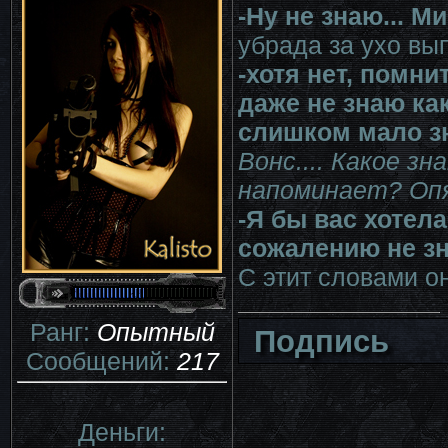
-Ну не знаю... 
убрада за ухо вы
-хотя нет, помни
даже не знаю ка
слишком мало зн
Вонс.... Какое з
напоминает? Оп
-Я бы вас хотела
сожалению не з
С этит словами о
Ранг:
Опытный
Подпись
Сообщений:
217
Деньги: