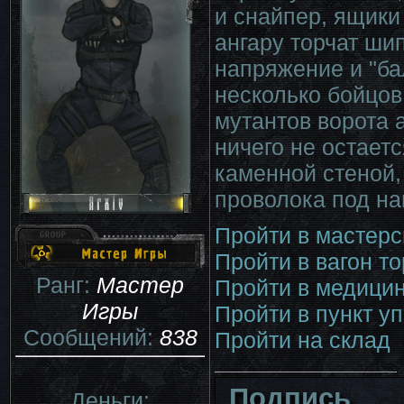
и снайпер, ящики
ангару торчат ши
напряжение и "ба
несколько бойцов
мутантов ворота 
ничего не остаетс
каменной стеной,
проволока под н
Пройти в мастер
Пройти в вагон то
Ранг:
Мастер
Пройти в медицин
Игры
Пройти в пункт у
Сообщений:
838
Пройти на склад
Подпись
Деньги: