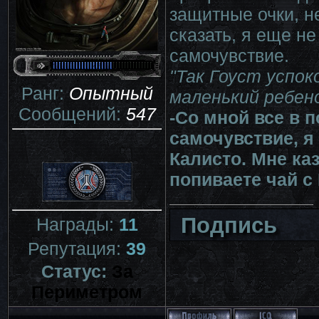
защитные очки, не
сказать, я еще не
самочувствие.
"Так Гоуст успок
Ранг:
Опытный
маленький ребен
Сообщений:
547
-Со мной все в 
самочувствие, я
Калисто. Мне ка
попиваете чай 
Подпись
Награды:
11
Репутация:
39
Статус:
За
Периметром