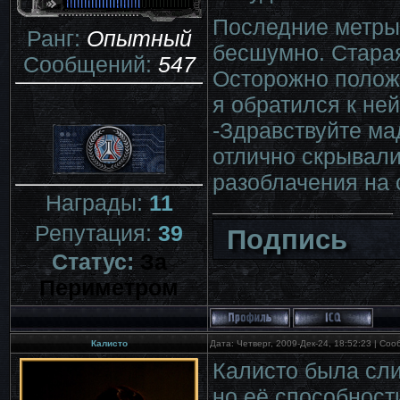
Последние метры,
Ранг:
Опытный
бесшумно. Старая
Сообщений:
547
Осторожно положи
я обратился к ней
-Здравствуйте мад
отлично скрывали
разоблачения на 
Награды:
11
Репутация:
39
Подпись
Статус:
За
Периметром
Калисто
Дата: Четверг, 2009-Дек-24, 18:52:23 | Со
Калисто была сли
но её способности