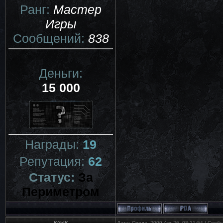
Ранг:
Мастер
Игры
Сообщений:
838
Деньги:
15 000
Награды:
19
Репутация:
62
Статус:
За
Периметром
K^bIK
Дата: Среда, 2009-Авг-26, 08:21:54 | Соо