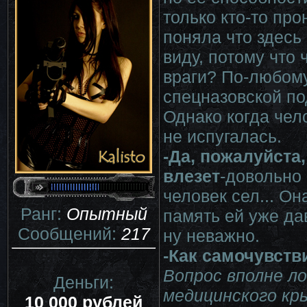
только кто-то про
поняла что здесь 
виду, потому что 
враги? По-любому
спецназовской по
Однако когда чел
не испугалась.
-Да, пожалуйста
влезет
-довольно 
человек сел... Он
Ранг:
Опытный
память ей уже дав
Сообщений:
217
ну неважно.
-Как самочувств
Вопрос вполне л
Деньги:
медицинского кры
10 000 рублей