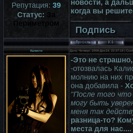
новости, а даль
Репутация:
39
когда вы решите
Статус:
За
Периметром
Подпись
Калисто
Дата: Четверг, 2009-Дек-24, 22:37:18 | Со
-Это не страшно
-отозвалась Калис
молнию на них пр
она добавила -
Хо
"После того что 
могу быть увере
меня так действу
разница-то? Ком
места для нас...