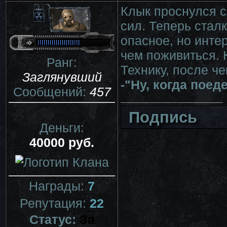
Клык проснулся 
сил. Теперь стал
опасное, но инте
чем поживиться. 
Ранг:
Технику, после че
Заглянувший
-"Ну, когда поед
Сообщений:
457
Подпись
Деньги:
40000 руб.
Награды:
7
Репутация:
22
Статус:
За