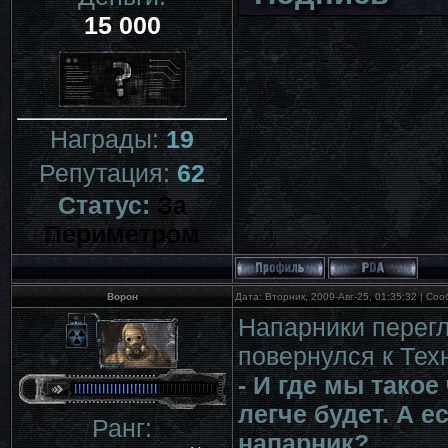
15 000
Награды:
19
Репутация:
62
Статус:
За
Периметром
Ворон
Дата: Вторник, 2009-Авг-25, 01:35:32 | С
Напарники перегл
повернулся к Тех
- И где мы тако
легче будет. А е
Ранг:
напарник?