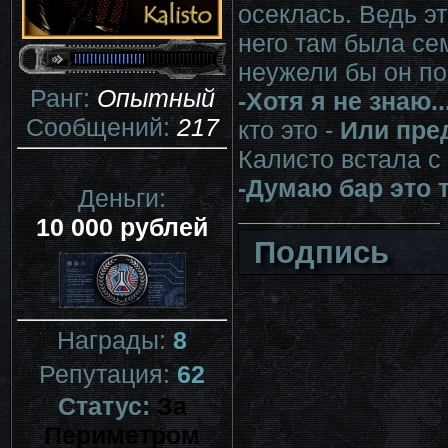
осеклась. Ведь эт
него там была сем
неужели бы он по
Ранг:
Опытный
-Хотя я не знаю.
Сообщений:
217
кто это -
Или пре
Калисто встала с
-Думаю бар это 
Деньги:
10 000 рублей
Подпись
Награды:
8
Репутация:
62
Статус:
За
Периметром