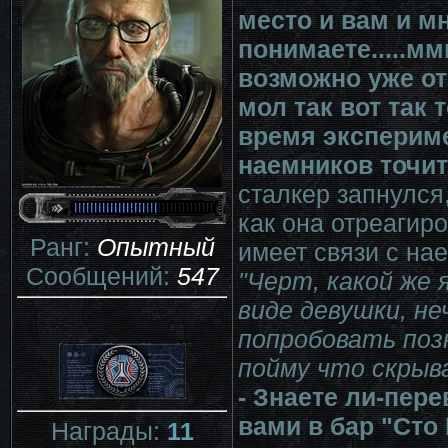
место и вам и м
понимаете.....мм
возможно уже о
мол так вот так
время экспериме
наемников точит 
сталкер запнулся
как она отреагиро
Ранг:
Опытный
имеет связи с на
Сообщений:
547
"Черт, какой же 
виде девушки, не
попробовать поз
пойму что скрыв
- Знаете ли-пер
вами в бар "Сто
Награды:
11