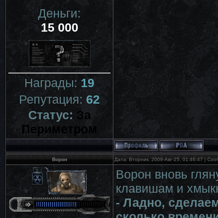
Деньги:
15 000
Награды:
19
Репутация:
62
Статус:
За
Периметром
Ворон
Дата: Вторник, 2009-Авг-25, 01:46:47 | С
Ворон вновь глян
клавишам и хмыкн
- Ладно, сделаем
сколько времени