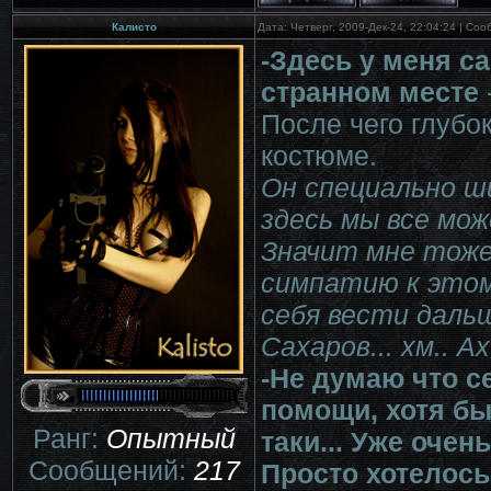
Калисто
Дата: Четверг, 2009-Дек-24, 22:04:24 | Со
-Здесь у меня с
странном месте
После чего глубо
костюме.
Он специально ш
здесь мы все може
Значит мне тож
симпатию к этом
себя вести дальш
Сахаров... хм.. Ах.
-Не думаю что с
помощи, хотя бы
Ранг:
Опытный
таки... Уже очен
Сообщений:
217
Просто хотелось