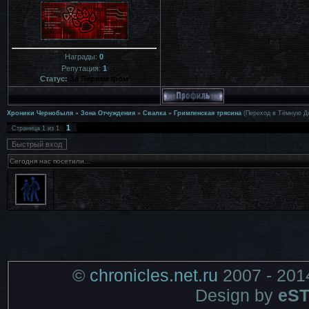
Награды:
0
Репутация:
1
Статус:
За Периметром
Хроники Чернобыля
»
Зона Отчуждения
»
Свалка
»
Гримпенская трясина
(Переход в Тёмную Д
1
Страница
1
из
1
Сегодня нас посетили...
©
chronicles.net.ru
2007 - 201
Design by
eST