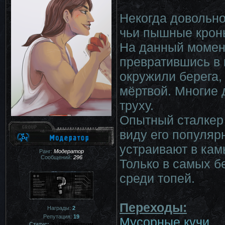
Некогда довольно
чьи пышные крон
На данный момент
превратившись в 
окружили берега,
мёртвой. Многие 
труху.
Опытный сталкер 
виду его популяр
устраивают в кам
Ранг:
Модератор
Сообщений:
296
Только в самых б
среди топей.
Переходы:
Награды:
2
Репутация:
19
Мусорные кучи
Статус:
За Периметром