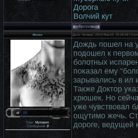
Дорога
Волчий кут
Молох
Дата: Четверг, 2013-Янв-10, 16:26:49 | С
Дождь пошел на у
подошел к первом
болотных испарен
показал ему "бол
зарывались в ил 
Также Доктор ука
хрюшек. Но сейча
уже чувствовал б
ощутимо жечь. Ст
дороге, ведущей 
Ранг:
Мутант
Сообщений:
8