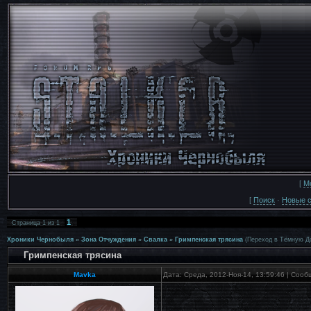
[
М
[
Поиск
·
Новые 
1
Страница
1
из
1
Хроники Чернобыля
»
Зона Отчуждения
»
Свалка
»
Гримпенская трясина
(Переход в Тёмную Д
Гримпенская трясина
Mavka
Дата: Среда, 2012-Ноя-14, 13:59:46 | Соо