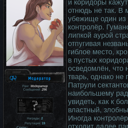
и коридоры кажут
отнюдь не так. В
убежище один из
контролёр. Гуман
липкой аурой стр
отпугивая незваны
гиблое место, кр
в пустых коридор
осведомлён, что 
тварь, однако не
Патрули сектанто
Ранг:
Модератор
Сообщений:
296
наибольшему рад
увидеть, как к бо
властный, злобны
Иногда контролёр
Награды:
2
Репутация:
19
отходит далее па
Статус:
За Периметром