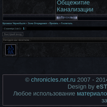
Общежитие
Канализации
Хроники Чернобыля
»
Зона Отчуждения
»
Припять
»
Госпиталь
1
Страница
1
из
1
Сегодня нас посетили...
©
chronicles.net.ru
2007 - 201
Design by
eST
Любое использование
материало
з