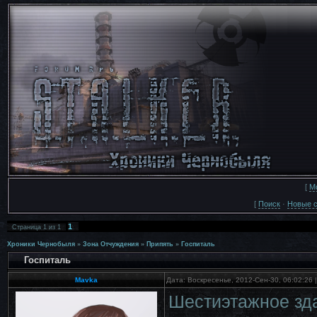
[
М
[
Поиск
·
Новые 
1
Страница
1
из
1
Хроники Чернобыля
»
Зона Отчуждения
»
Припять
»
Госпиталь
Госпиталь
Mavka
Дата: Воскресенье, 2012-Сен-30, 06:02:26
Шестиэтажное зда