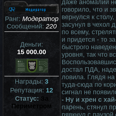
даже аномалий не
говорило, что и з
вернулся к столу
Ранг:
Модератор
засунул в чехол 
Сообщений:
220
по всему, стрелят
и придется - то 
Деньги:
быстрого наведен
15 000.00
уровня, так что вс
Воспользовавшис
достал ПДА, наде
ловила. Глядя на
Награды:
3
туда-сюда по кор
Репутация:
12
сигнал не появил
Статус:
За
- Ну и хрен с ха
Периметром
парень, стянул пр
рявкнул с паузой 