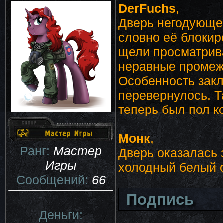
DerFuchs
,
Дверь негодующе 
словно её блокир
щели просматрив
неравные промеж
Особенность закл
перевернулось. Т
теперь был пол к
Монк
,
Ранг:
Мастер
Дверь оказалась 
Игры
холодный белый с
Сообщений:
66
Подпись
Деньги: