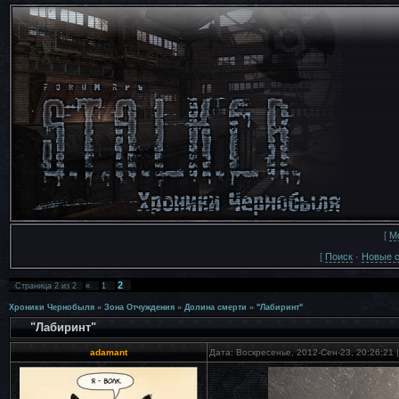
[
М
[
Поиск
·
Новые 
2
Страница
2
из
2
«
1
Хроники Чернобыля
»
Зона Отчуждения
»
Долина смерти
»
"Лабиринт"
"Лабиринт"
adamant
Дата: Воскресенье, 2012-Сен-23, 20:26:21