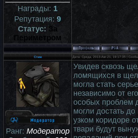
Награды:
1
Репутация:
9
Статус:
За
Периметром
Стим
Дата: Среда, 2013-Авг-21, 19:17:35 | Соо
Увидев сквозь ще
ломящихся в щель
могла стать серь
независимо от ег
особых проблем д
могли достать до 
узком коридоре о
твари будут выну
Ранг:
Модератор
попаданий при ст