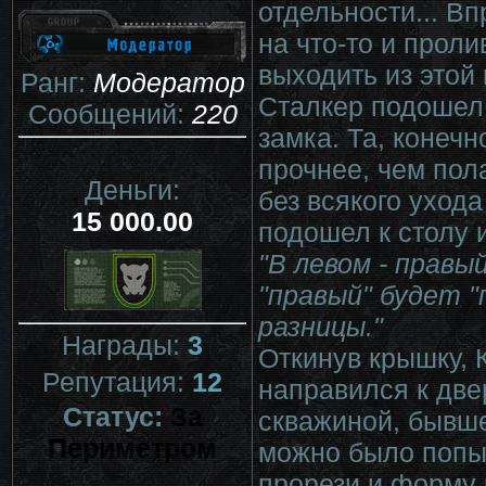
отдельности... В
на что-то и проли
выходить из этой
Ранг:
Модератор
Сталкер подошел 
Сообщений:
220
замка. Та, конечн
прочнее, чем пол
Деньги:
без всякого ухода
15 000.00
подошел к столу 
"В левом - правы
"правый" будет "
разницы."
Награды:
3
Откинув крышку, 
Репутация:
12
направился к две
Статус:
За
скважиной, бывше
Периметром
можно было попыт
прорези и форму