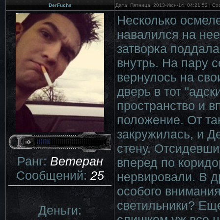
DerFuchs
Дата: Пятница, 2013-Июн-14, 04:21:52 | С
Несколько осмеле
навалился на нее
затворка поддала
внутрь. На пару с
вернулось на сво
дверь в тот "адск
пространство и в
положение. От та
закружилась, и Д
стену. Отсидевши
Ранг:
Ветеран
вперед по коридо
Сообщений:
25
нервировали. В д
особого внимания
светильники? Еще
Деньги:
слишком уж все на