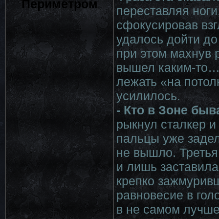
Периметром
переставляя ноги
сфокусировав взг
удалось дойти до
при этом махнув 
вышел каким-то… 
лежать «на пото
усилилось.
- Кто в Зоне быв
рыкнул сталкер и
пальцы уже задел
не вышло. Третья
и лишь заставила
крепко зажмуривш
равновесие в гол
в не самом лучше