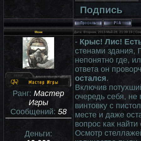
Подпись
Монк
Дата: Вторник, 2013-Май-28, 21:39:19 | С
-
Крыс! Лис! Ест
стенами здания, 
непонятно где, и
ответа он проворч
остался
.
Включив потухши
Ранг:
Мастер
очередь себя, не
Игры
винтовку с писто
Сообщений:
58
месте и даже ост
вопрос как найти
Осмотр стеллажей
Деньги: