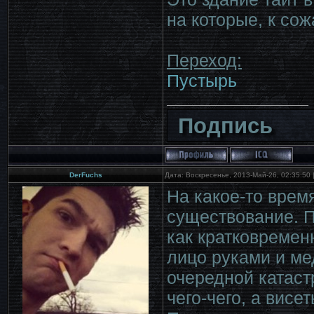
на которые, к сож
Переход:
Пустырь
Подпись
DerFuchs
Дата: Воскресенье, 2013-Май-26, 02:35:50
На какое-то врем
существование. П
как кратковремен
лицо руками и ме
очередной катас
чего-чего, а висе