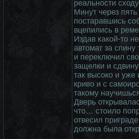
реальности сходу
Минут через пять
постаравшись соб
вцепились в реме
Издав какой-то н
автомат за спину
и переключил сво
защелки и сдвинут
так высоко и уже
криво и с самоир
такому научишься
Дверь открывалас
что… стоило попр
отвесил приграде 
должна была откр