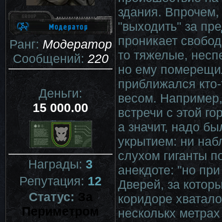
здания. Впрочем,
"выходить" за пре
проникает свобод
Ранг:
Модератор
то тяжелые, несп
Сообщений:
220
но ему померещил
приближался кто-
Деньги:
весом. Например,
15 000.00
встречи с этой г
а значит, надо бы
укрытием: ни наб
слухом гиганты по
Награды:
3
анекдоте: "но при
Репутация:
12
Дверей, за котор
Статус:
За
коридоре хватало,
Периметром
несколькх метрах