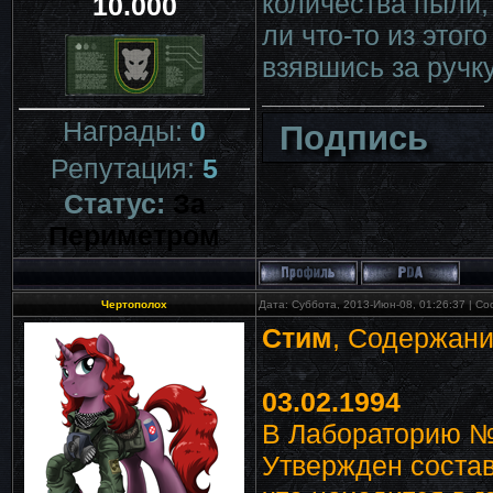
количества пыли,
10.000
ли что-то из этог
взявшись за ручк
Награды:
0
Подпись
Репутация:
5
Статус:
За
Периметром
Чертополох
Дата: Суббота, 2013-Июн-08, 01:26:37 | С
Стим
, Содержани
03.02.1994
В Лабораторию №
Утвержден состав