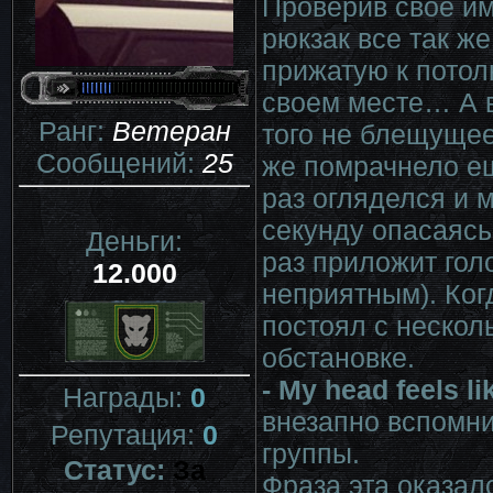
Проверив свое им
рюкзак все так же
прижатую к потол
своем месте… А в
Ранг:
Ветеран
того не блещуще
Сообщений:
25
же помрачнело ещ
раз огляделся и 
секунду опасаясь,
Деньги:
раз приложит голо
12.000
неприятным). Ког
постоял с нескол
обстановке.
- My head feels l
Награды:
0
внезапно вспомни
Репутация:
0
группы.
Статус:
За
Фраза эта оказал