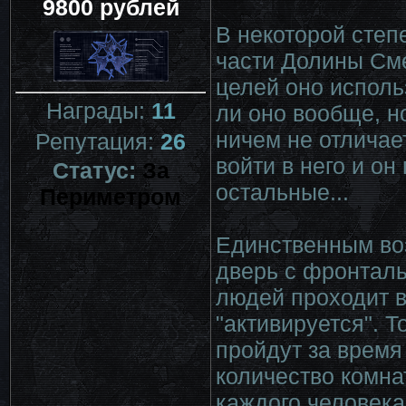
9800 рублей
В некоторой степ
части Долины Сме
целей оно исполь
Награды:
11
ли оно вообще, н
ничем не отличает
Репутация:
26
войти в него и он
Статус:
За
остальные...
Периметром
Единственным во
дверь с фронталь
людей проходит в
"активируется". 
пройдут за время
количество комна
каждого человека