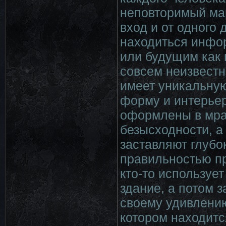
неповторимый мар
вход и от одного 
находиться инфо
или будущим как п
совсем неизвестн
имеет уникальну
форму и интерьер
оформлены в мра
безысходности, а
заставляют глубо
правильностью пр
кто-то используе
здание, а потом 
своему удивлению,
котором находитс