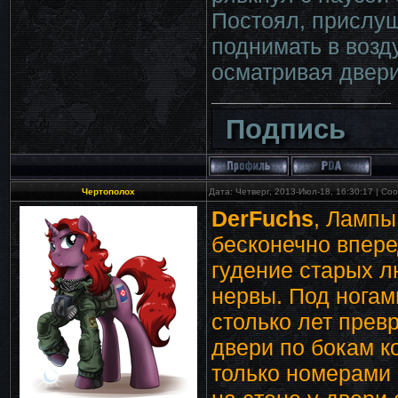
Постоял, прислуш
поднимать в возд
осматривая двери
Подпись
Чертополох
Дата: Четверг, 2013-Июл-18, 16:30:17 | С
DerFuchs
, Лампы
бесконечно впере
гудение старых 
нервы. Под ногам
столько лет прев
двери по бокам к
только номерами 