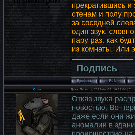
Периметром
прекратившись и 
стенам и полу пр
за соседней слев
один звук, словно
пару раз, как буд
из комнаты. Или 
Подпись
Стим
Дата: Пятница, 2013-Авг-09, 16:23:04 | С
Отказ звука расп
новостью. Во-пер
даже если они жи
аномалии в здани
происшествие на 