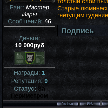
толстый слой пыл
Ранг:
Мастер
Старые люминесц
Игры
гнетущим гудение
Сообщений:
66
Подпись
Деньги:
10 000руб
Награды:
1
Репутация:
9
Статус:
За
Периметром