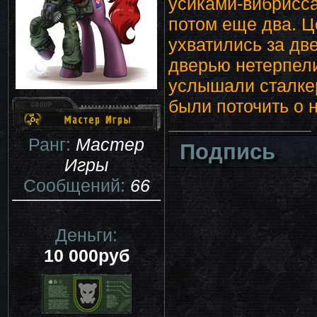
усиками-вибрисса
потом еще два. Ц
ухватились за дв
дверью нетерпели
услышали сталкер
были поточить о н
Ранг:
Мастер
Подпись
Игры
Сообщений:
66
Деньги:
10 000руб