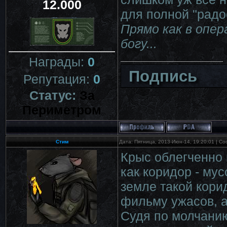
12.000
для полной "радо
Прямо как в опер
богу...
Награды:
0
Подпись
Репутация:
0
Статус:
За
Периметром
Стим
Дата: Пятница, 2013-Июн-14, 19:20:01 | С
Крыс облегченно 
как коридор - му
земле такой кори
фильму ужасов, а
Судя по молчанию