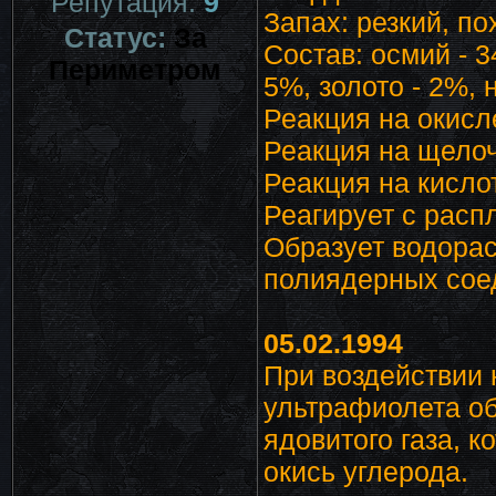
Репутация:
9
Запах: резкий, по
Статус:
За
Состав: осмий - 3
Периметром
5%, золото - 2%,
Реакция на окисл
Реакция на щелоч
Реакция на кисло
Реагирует с расп
Образует водора
полиядерных соед
05.02.1994
При воздействии 
ультрафиолета о
ядовитого газа, 
окись углерода.