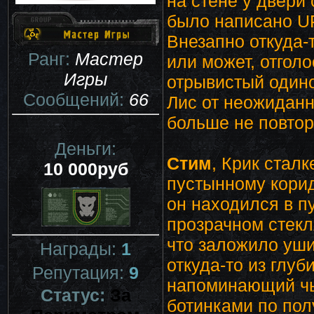
на стене у двери
было написано U
Внезапно откуда-
Ранг:
Мастер
или может, отголо
Игры
отрывистый одино
Сообщений:
66
Лис от неожиданн
больше не повтор
Деньги:
Стим
, Крик стал
10 000руб
пустынному коридо
он находился в п
прозрачном стекл
что заложило уш
Награды:
1
откуда-то из глуб
Репутация:
9
напоминающий чь
Статус:
За
ботинками по полу