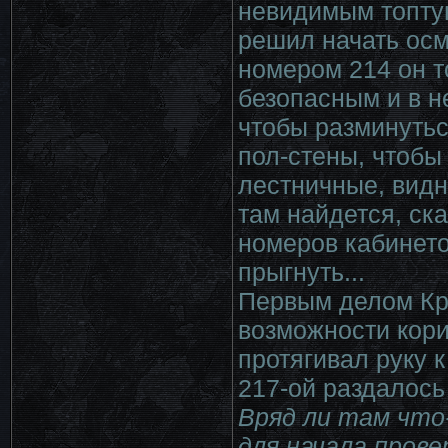
невидимым топтун
решил начать осм
номером 214 он 
безопасным и в н
чтобы разминуться
пол-стены, чтобы
лестничные, видн
там найдется, ск
номеров кабинетов
прыгнуть...
Первым делом Кры
возможности кори
протягивал руку к
217-ой раздалось
Вряд ли там что
для начала пров