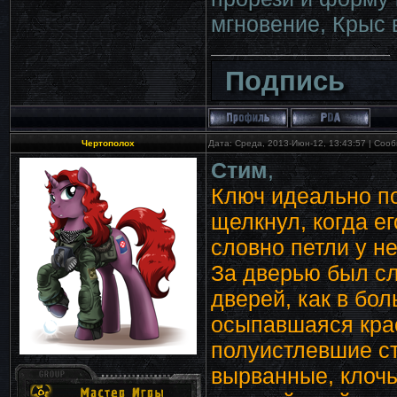
мгновение, Крыс 
Подпись
Чертополох
Дата: Среда, 2013-Июн-12, 13:43:57 | Со
Стим
,
Ключ идеально по
щелкнул, когда е
словно петли у не
За дверью был с
дверей, как в бо
осыпавшаяся крас
полуистлевшие ст
вырванные, клочь