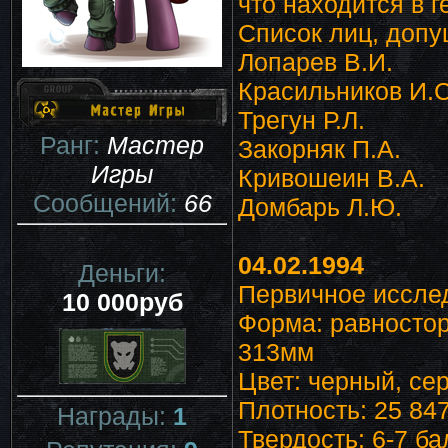
что находится в 
Список лиц, допу
Лопарев В.И.
Красильников И.С
Трегун Р.Л.
Ранг:
Мастер
Закорняк П.А.
Игры
Кривошеин В.А.
Сообщений:
66
Домбарь Л.Ю.
04.02.1994
Деньги:
Первичное иссле
10 000руб
Форма: равносто
313мм
Цвет: черный, се
Плотность: 25 847
Награды:
1
Твердость: 6-7 б