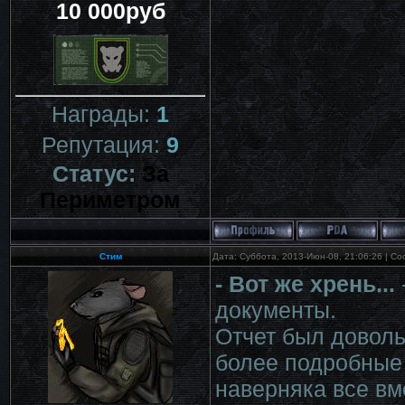
10 000руб
Награды:
1
Репутация:
9
Статус:
За
Периметром
Стим
Дата: Суббота, 2013-Июн-08, 21:06:26 | С
- Вот же хрень...
документы.
Отчет был довольн
более подробные 
наверняка все вм