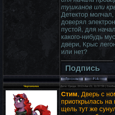
тушканов или кры
Детектор молчал,
доверял электрон
пустой, для нача
какого-нибудь му
двери, Крыс лего
или нет?
Подпись
Чертополох
Дата: Среда, 2013-Авг-21, 11:57:56 | Соо
Стим
, Дверь с н
приоткрылась на
щель тут же сун