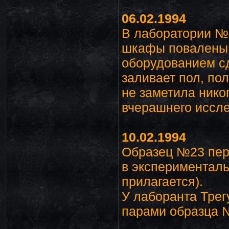
06.02.1994
В лаборатории №4
шкафы повалены 
оборудованием сд
заливает пол, по
не заметила нико
вчерашнего иссл
10.02.1994
Образец №23 пер
в экспериментал
прилагается).
У лаборанта Трег
парами образца 