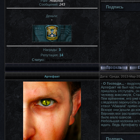
Ранг:
Новичок
Сообщений:
243
Подпись
Деньги:
-
Награды:
3
Репутация:
14
Статус:
За Периметром
Артефакт
Дата: Среда, 2013-Мар-20
-
О Господи...
- выдохну
Артефакт не был частым 
пришлось отступать, он 
человек максимум. Сталк
Тем временем, его уже 
следовало перекусить ра
ствол "Абакана" прямо н
Вскоре они дошли до ко
Воронин мог расправитьс
было мало шансов.
Небольшая колонна оста
ждать. Ведь Артефакту 
Подпись