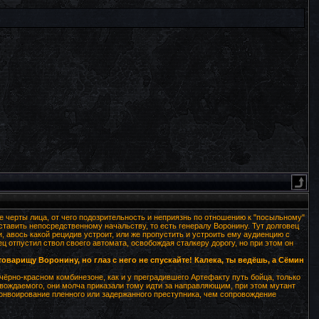
е черты лица, от чего подозрительность и неприязнь по отношению к "посыльному"
ставить непосредственному начальству, то есть генералу Воронину. Тут долговец
и, авось какой рецидив устроит, или же пропустить и устроить ему аудиенцию с
отпустил ствол своего автомата, освобождая сталкеру дорогу, но при этом он
товарищу Воронину, но глаз с него не спускайте! Калека, ты ведёшь, а Сёмин
чёрно-красном комбинезоне, как и у преградившего Артефакту путь бойца, только
ровождаемого, они молча приказали тому идти за направляющим, при этом мутант
онвоирование пленного или задержанного преступника, чем сопровождение