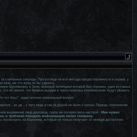
 за считанные секунды. При взгляде на все методы предосторожности и охрану, у
а базу, им это вряд ли бы удалось.
ную группировку в Зоне, военный потенциал которой был огромен, один из самых
х, это не значит, что бравые рыцари в черно-красных комбинезонах будут уважать
то тут босс", задал вполне нормальный вопрос:
лся... ах да... у него ведь и так за душой не было и гроша. Правда, пополнение
чное выражение лица долговца, сразу же потерял весь настрой -
Мне нужно
но, и требовал передать информацию лично генералу.
сь посмотреть на Воронина, который не только получает от нелюдя достаточно