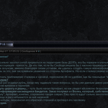
Мар-17, 17:05:21 | Сообщение #
4
|
ентген"
сильно захотел силой прорваться на территорию базы ДОЛГа, его бы порвали в клочья
ссоциация - крепость. Да что там, если бы Свобода решила бы с наскока прорваться н
 лозунгам, именно благодаря своим уставам, им удалось создать самую военизирован
бы за это, они заслуживали уважения со стороны Артефакта. Но если сталкер уважал и
чать приближение сталкера и часовой, перехватив АК по удобнее, как бы показывая "к
алкер?
 раз отдавал рубль, когда ему задавали такие вопросы, он бы уже давным-давно разори
ом времени и терпения.
ть-дорогу я держу...
- чуть было начал Артефакт, но как увидел абсолютно безразли
нформацию касающуюся бандитов. Заказ получил от Волка, который, собствен
лу", Артефакт, конечно, откровенно говоря соврал. Ему просто вдруг сильно захотело
ще и рассчитывается за неё наличкой.
 кобуры, перехватил его обратной стороной и протянул его часовому.
сдам.