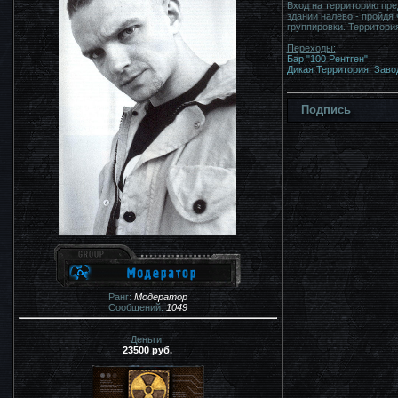
Вход на территорию пр
здании налево - пройдя
группировки. Территори
Переходы:
Бар "100 Рентген"
Дикая Территория: Заво
Подпись
Ранг:
Модератор
Сообщений:
1049
Деньги:
23500 руб.