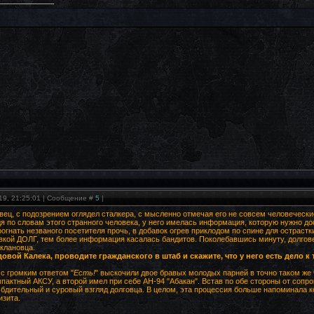
19, 21:25:01 | Сообщение #
5
|
вец, с подозрением оглядел сталкера, с мысленно отмечая его не совсем человечески
дя по словам этого странного человека, у него имелась информация, которую нужно до
огнать незваного посетителя прочь, в добавок огрев приклодом по спине для острастк
ой ДОЛГ, тем более информация касалась бандитов. Поколебавшись минуту, долговец 
оклановца.
вой Калека, проводите гражданского в штаб и скажите, что у него есть дело к 
 с громким ответом "
Есть!
" выскочили двое бравых молодых парней в точно таком же 
мпактный АКСУ, а второй имел при себе АН-94 "Абакан". Встав по обе стороны от соп
бдительный и суровый взгляд долговца. В целом, эта процессия больше напоминала к
изита.