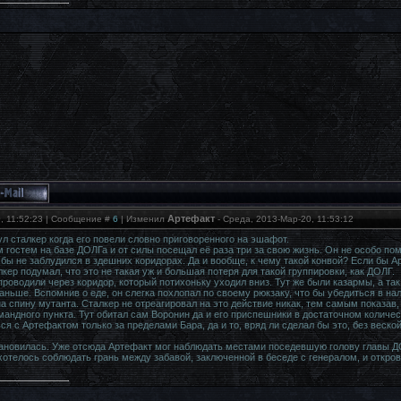
Артефакт
, 11:52:23 | Сообщение #
6
| Изменил
-
Среда, 2013-Мар-20, 11:53:12
л сталкер когда его повели словно приговоренного на эшафот.
гостем на базе ДОЛГа и от силы посещал её раза три за свою жизнь. Он не особо помн
бы не заблудился в здешних коридорах. Да и вообще, к чему такой конвой? Если бы Ар
ер подумал, что это не такая уж и большая потеря для такой группировки, как ДОЛГ.
проводили через коридор, который потихоньку уходил вниз. Тут же были казармы, а та
ньше. Вспомнив о еде, он слегка похлопал по своему рюкзаку, что бы убедиться в нал
а спину мутанта. Сталкер не отреагировал на это действие никак, тем самым показав,
мандного пункта. Тут обитал сам Воронин да и его приспешники в достаточном количе
я с Артефактом только за пределами Бара, да и то, вряд ли сделал бы это, без веско
новилась. Уже отсюда Артефакт мог наблюдать местами поседевшую голову главы ДО
хотелось соблюдать грань между забавой, заключенной в беседе с генералом, и откро