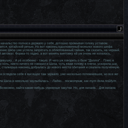
о начальство полчаса держало у себя, дотошно промывая голову уставом.
ится, китайской речью. Но вот наконец вдохновенный монолог нового шефа
ние Шиза уже успела запрятать в облюбованный тайник, так сказать, на черный
й автомат. Форма-то ладно, а вот менять винтовку ей уж очень не хотелось,
вушку... А уё особенно - такую. И чего уж говорить о базе "Доллга"... Плюс в
 хоть, никто ничего не говорил и Шиза, чуть вжав голову в плечи, ускорила шаг,
, сталкерша наконец добралась до нового места обитания и свалила полученную
 оглядела себя в висящее там зеркало, уже несколько потемневшее, но все же
ла Шиза и невольно заулыбалась. -
Ладно... посмотрим, как тут дела пойдут.
. Возможно, найти какие-нибудь укромные закутки. Но, для начала... Для начала