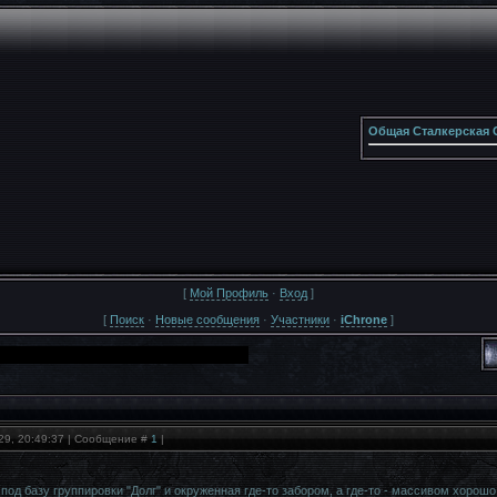
Общая Сталкерская 
[
Мой Профиль
·
Вход
]
[
Поиск
·
Новые сообщения
·
Участники
·
iChrone
]
29, 20:49:37 | Сообщение #
1
|
под базу группировки "Долг" и окруженная где-то забором, а где-то - массивом хорош