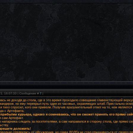
21, 16:07:33 | Сообщение #
7
|
ась не доходя до стола, где в это время проходило совещание главенствующей верх
андиров, но ему перекрыл путь один из часовых, охраняющих штаб. Пристально осмо
и тихо спросил, кого они привели. Получив вразумительный ответ на то, кем является
да с Артефакта.
 прибытии курьера, однако я сомневаюсь, что он сможет принять его прямо сей
и сам Артефакт.
о напарника следить за посетителями, а сам направился в сторону стола, где прямо 
ьству.
зрешите доложить!
довольно отвлеклась от обсуждения, но глава ДОЛГа не стал отмахиваться от своего п