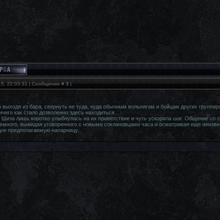
15, 22:03:31 | Сообщение #
3
|
выходя из бара, свернуть не туда, куда обычным вольнягам и бойцам других группиро
ичего как стало дозволенно здесь находиться...
Шиза лишь коротко улыбнулась на их приветствие и чуть ускорила шаг. Общение со с
емного, выжидая уговоренного с новыми соклановцами часа и осматривая еще неизвес
вую предполагаемую напарницу.