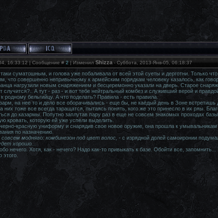
Shizza
04, 16:33:12 | Сообщение #
2
| Изменил
-
Суббота, 2013-Янв-05, 06:18:37
таки суматошным, и голова уже побаливала от всей этой суеты и дерготни. Только чт
м, что совершенно непривычному к армейским порядкам человеку казалось, как говор
ранца нагрузили новым снаряжением и бесцеремонно указали на дверь. Старое снаряже
т случится?.. А тут - раз - и вот тебе нейтральный комбез и служивший верой и правдо
к родному бельгийцу. А что поделать? Правила - есть правила.
арм, на нее то и дело все оборачивались - еще бы, не каёдый день в Зоне встретишь де
а них тоже все всегда таращатся, пытаясь понять, кого же это принесло в их ряы. Благо
ься до казармы. Попутно заплутав пару раз в еще не совсем знакомых проходах базы
ую кровать, которую ей уже успели выделить.
ерно-красную униформу и снарядив свое новое оружие, она прошла к умывальникам и
вания по назначению.
 совсем модняво: комбинезон под цвет волос,
- с изрядной долей самоиронии подума
удет хорошо...
обо нечего. Хотя, как - нечего? Надо как-то привыкать к базе. Обойти все, запомнить..
 этого.