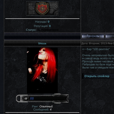
Награды:
0
Репутация:
0
Статус:
За Периметром
Shizza
Дата: Вторник, 2013-Янв-
<---Бар "100 рентген"
Очень непривычно было 
и самой ведь всего-то н
Проходя мимо часовых, 
Побродив по базе еще н
были там и ожидали но
Ранг:
Опытный
Сообщений:
4