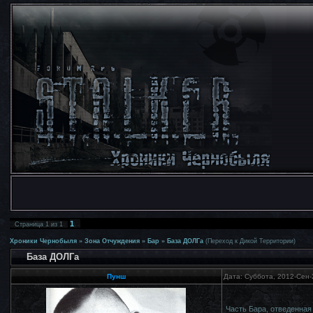
1
Страница
1
из
1
Хроники Чернобыля
»
Зона Отчуждения
»
Бар
»
База ДОЛГа
(Переход к Дикой Территории)
База ДОЛГа
Пунш
Дата: Суббота, 2012-Сен-
Часть Бара, отведенная 