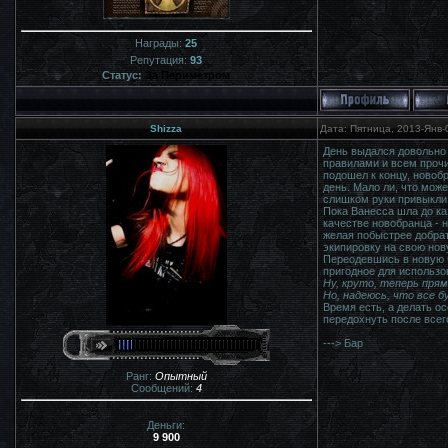
Награды:
25
Репутация:
93
Статус:
За Периметром
Shizza
Дата: Пятница, 2013-Янв-
День выдался довольно 
правилами и всем прочи
подошел к концу, новоб
день. Мало ли, что може
слишком руки привыкли 
Пока Ванесса шла до каз
качестве новобранца - н
желая побыстрее добрат
экипировку на свою нов
Переодевшись в новую ч
пригодное для использо
Ну, круто, теперь прям
Но, надеюсь, что все б
Время есть, а делать ос
передохнуть после всего
---> Бар
Ранг:
Опытный
Сообщений:
4
Деньги:
9 900