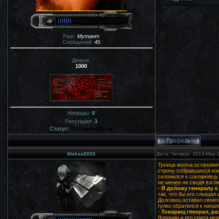
Ранг:
Мутант
Сообщений:
45
Деньги:
1000
Награды:
0
Репутация:
3
Статус:
За Периметром
Aleksa2033
Дата: Четверг, 2013-Мар-
Троица молча остановил
строну собравшихся ком
склонился к соклановцу 
не менее не сводя взгля
-
Я доложу генералу о
так, что бы его слышал 
Долговец оставил своег
гулко обратился к начал
-
Товарищ генерал, ра
Воронин и его свита не