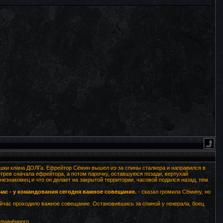
ушки клана ДОЛГа. Ефрейтор Сёмин вышел из-за спины сталкера и направился в
трев сначала ефрейтора, а потом парочку, оставшуюся позади, вертухай
 незнакомец и что он делает на закрытой территории, часовой подался назад, тем
час - у командования сегодня важное совещание.
- сказал громила Сёмину, но
сейчас проходило важное совещание. Остановившись за спиной у генерала, боец
одчинённого.