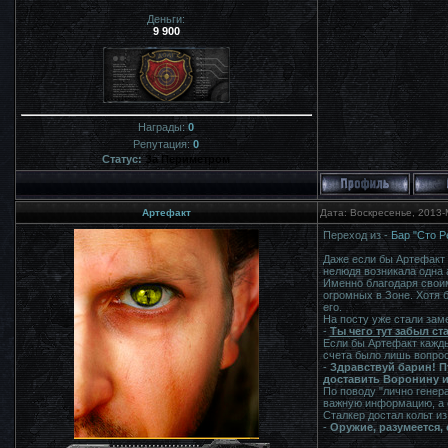
Деньги:
9 900
Награды:
0
Репутация:
0
Статус:
За Периметром
Артефакт
Дата: Воскресенье, 2013-
Переход из -
Бар "Сто Р
Даже если бы Артефакт 
нелюдя возникала одна а
Именно благодаря своим
огромных в Зоне. Хотя 
его.
На посту уже стали заме
-
Ты чего тут забыл ст
Если бы Артефакт каждый
счета было лишь вопрос
-
Здравствуй барин! Пу
доставить Воронину и
По поводу "лично генера
важную информацию, а е
Сталкер достал кольт из
-
Оружие, разумеется, 