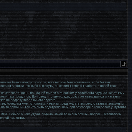
ил как база выглядит изнутри, но у него не было сомнений: если бы ему
тефакт захотел что-либо выкинуть, он от силы смог бы забрать с собой трех
к же столовая. Лишь при одной мысли о съестном у Артефакта заурчал живот. Ему
ичии там продуктов. Долговец, что шел сзади, сразу же навострился и наставил
 что не подразумевал ничего эдакого.
стве. Артефакт уже потихоньку начинал предвкушать встречу с старым знакомым.
й на то причины. Так что быть подстреленным при разговоре с генералом у мутанта
ЛГа. Сейчас он обсуждал, видимо, какой-то очень важный вопрос. Оставалось
венной наглостью.