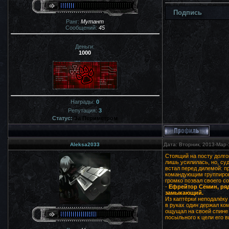
Подпись
Ранг:
Мутант
Сообщений:
45
Деньги:
1000
Награды:
0
Репутация:
3
Статус:
За Периметром
Aleksa2033
Дата: Вторник, 2013-Мар-
Стоящий на посту долго
лишь усилилась, но, су
встал перед дилемой: пр
командующим группировк
громко позвал своего с
-
Ефрейтор Сёмин, рядо
замыкающий.
Из каптёрки неподалёку
в руках один держал ко
ощущал на своей спине 
посыльного к цели его в