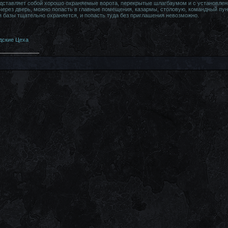
едставляет собой хорошо охраняемые ворота, перекрытые шлагбаумом и с установле
 через дверь, можно попасть в главные помещения, казармы, столовую, командный пун
я базы тщательно охраняется, и попасть туда без приглашения невозможно.
дские Цеха