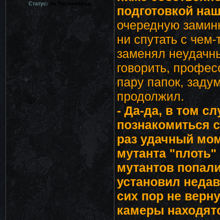
Статус:
За Периметром
подготовкой наш
очередную заминк
ни спутать с чем
заменял неудачн
говорить, профес
пару папок, заду
продолжил.
- Да-да, в том с
познакомиться с
раз удачный мом
мутанта "плоть" 
мутантов попали
установил недав
сих пор не вернул
камеры находят