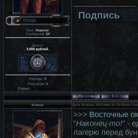
Подпись
Ранг:
Новичок
Сообщений:
54
Деньги:
3.000 рублей.
Награды:
0
Репутация:
3
Статус:
За Периметром
Svatony
Дата: Вторник, 2013-Июн-11, 03:39:44 | С
>>>
Восточные о
"
Наконец-то!
" - 
лагерю перед бун