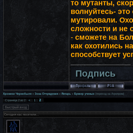
то мутанты, скор
волнуйтесь- это
мутировали. Охо
сложности и не о
-
сможете на Бо
как охотились на
способствует ус
Подпись
Хроники Чернобыля
»
Зона Отчуждения
»
Янтарь
»
Бункер ученых
(переход на Агропром)
2
Страница
2
из
2
«
1
Сегодня нас посетили...