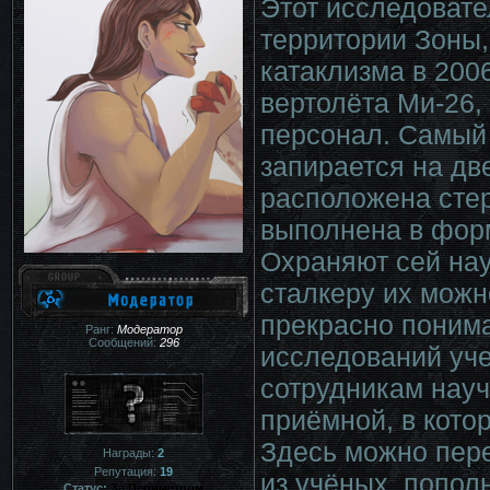
Этот исследовате
территории Зоны,
катаклизма в 200
вертолёта Ми-26
персонал. Самый 
запирается на дв
расположена сте
выполнена в фор
Охраняют сей нау
сталкеру их можно
прекрасно понима
Ранг:
Модератор
Сообщений:
296
исследований учен
сотрудникам науч
приёмной, в кото
Здесь можно пере
Награды:
2
Репутация:
19
из учёных, попол
Статус:
За Периметром