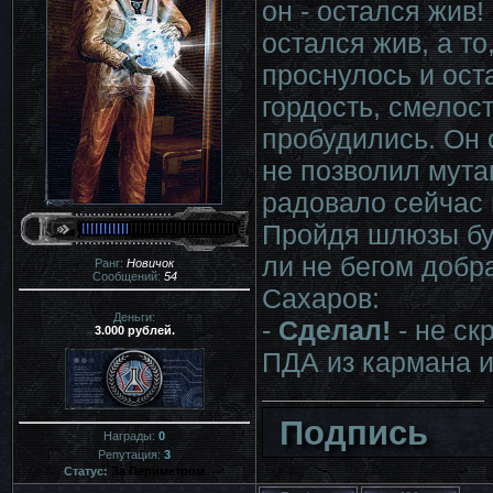
он - остался жив!
остался жив, а то
проснулось и ос
гордость, смелос
пробудились. Он 
не позволил мута
радовало сейчас 
Пройдя шлюзы бун
ли не бегом добр
Ранг:
Новичок
Сообщений:
54
Сахаров:
Деньги:
-
Сделал!
- не ск
3.000 рублей.
ПДА из кармана и
Подпись
Награды:
0
Репутация:
3
Статус:
За Периметром