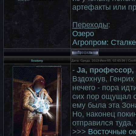
артефакты или пр
Переходы
:
Озеро
Агропром: Сталке
Svatony
Дата: Среда, 2013-Июн-05, 02:45:36 | Со
-
Ja, профессор, 
Вздохнув, Генрих
нечего - пора идт
сих пор ощущал 
ему была эта Зон
Но, наконец поки
отправился туда,
>>>
Восточные о