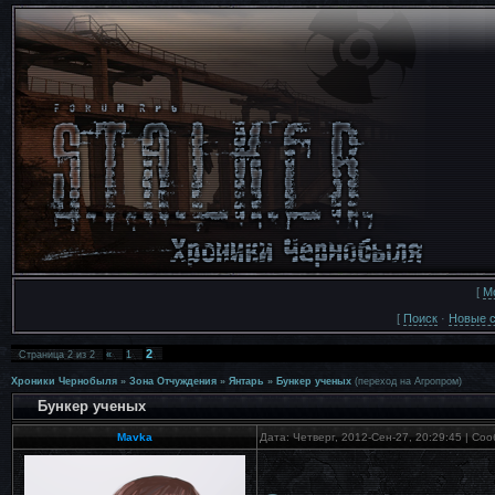
[
М
[
Поиск
·
Новые 
2
Страница
2
из
2
«
1
Хроники Чернобыля
»
Зона Отчуждения
»
Янтарь
»
Бункер ученых
(переход на Агропром)
Бункер ученых
Mavka
Дата: Четверг, 2012-Сен-27, 20:29:45 | С