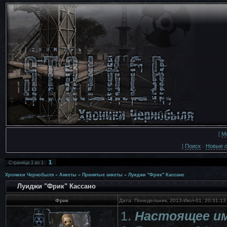
[
М
[
Поиск
·
Новые 
1
Страница
1
из
1
Хроники Чернобыля
»
Анкеты
»
Принятые анкеты
»
Луиджи "Фрик" Кассано
Луиджи "Фрик" Кассано
Фрик
Дата: Понедельник, 2013-Июл-01, 20:31:1
1.
Настоящее им