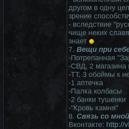
другом в одну цел
зрение способству
- вследствие "рус
чище неких славя
знает
7.
Вещи при себе
-Потрепанная "За
-СВД, 2 магазина 
-ТТ, 3 обоймы к н
-1 аптечка
-Палка колбасы
-2 банки тушенки
-"Кровь камня"
8.
Связь со мной
Вконтакте:
http:/