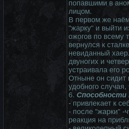
попавшими в ано
лицом.
В первом же наё
"жарку" и выйти 
ожогов по всему т
вернулся к сталк
невиданный хаер.
двуногих и четвер
устраивала его р
Отныне он сидит 
удобного случая, 
6.
Способности 
- привлекает к с
- после "жарки" -
реакция на приб
- великолепный с