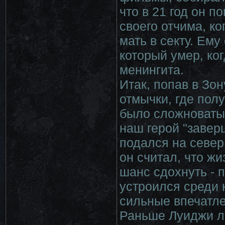
что в 21 год он п
своего отчима, ко
мать в секту. Ему
который умер, ког
менингита.
Итак, попав в Зо
отмычки, где полу
было сложноватым
наш герой "завер
подался на север
он считал, что жи
шанс сдохнуть - 
устроился среди 
сильные впечатле
Раньше Луиджи ли