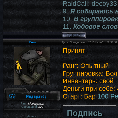
RaidCall: decoy3
9.
Я собираюсь н
10.
В группиров
11.
Кодовое слов
Стим
Дата: Понедельник, 2013-Июл-01, 22:56:3
Принят
Ранг: Опытный
Группировка: Во
Инвентарь: свой
Деньги при себе: 
Старт: Бар
100 Ре
Ранг:
Модератор
Сообщений:
220
Подпись
Деньги: