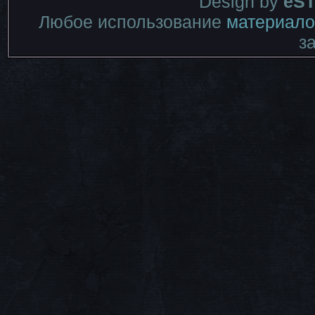
Design by
eST
Любое использование
материало
з