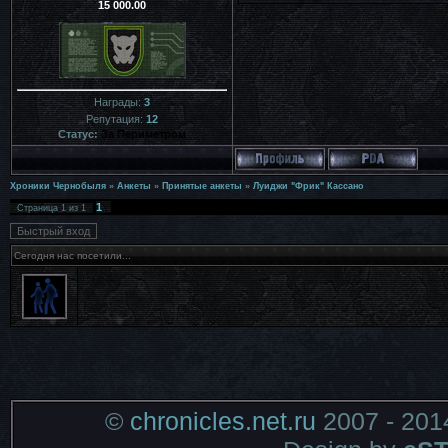
15 000.00
Награды:
3
Репутация:
12
Статус:
За Периметром
Хроники Чернобыля
»
Анкеты
»
Принятые анкеты
»
Луиджи "Фрик" Кассано
1
Страница
1
из
1
Сегодня нас посетили...
©
chronicles.net.ru
2007 - 201