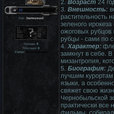
2.
Возраст
24 го
3.
Внешность:
в
растительность на
Ранг:
Заглянувший
зеленого ирокеза 
ожоговых рубцов 
рубцы - сами по с
Награды:
0
4.
Характер:
фле
Репутация:
0
замкнут в себе. 
Статус:
За Периметром
мизантропия, кот
5.
Биография:
Де
лучшим курортам
языки, а особенн
свяжет свою жизн
Чернобыльской зо
практически все
фильмы, собиралс