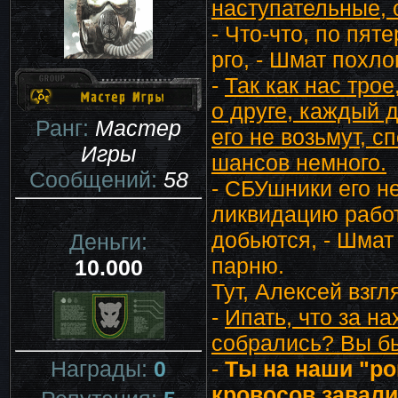
наступательные, 
- Что-что, по пят
рго, - Шмат похло
-
Так как нас тро
о друге, каждый 
Ранг:
Мастер
его не возьмут, с
Игры
шансов немного.
Сообщений:
58
- СБУшники его н
ликвидацию работа
добьются, - Шмат
Деньги:
парню.
10.000
Тут, Алексей взг
-
Ипать, что за н
собрались? Вы бы
Награды:
0
-
Ты на наши "ро
кровосов завали