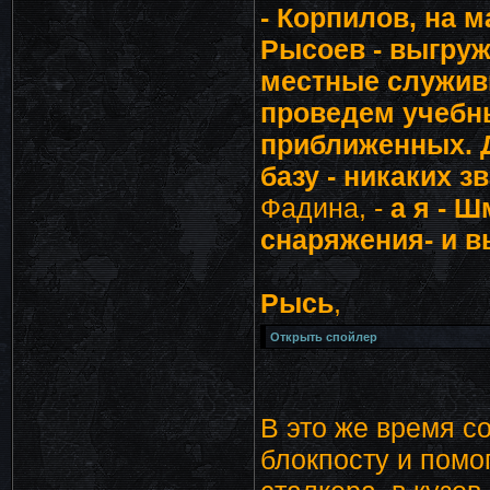
- Корпилов, на 
Рысоев - выгруж
местные служивы
проведем учебн
приближенных. Д
базу - никаких з
Фадина, -
а я - 
снаряжения- и в
Рысь
,
В это же время с
блокпосту и помог