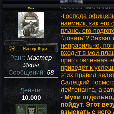
Монк
Дата: Воскресенье, 2013-Апр-14, 12:54:09
-
Господа офицеры
наемник, как его 
плане, его подгот
"ловить"? Захват
неправильно, пог
входит в мои пла
Ранг:
Мастер
приготовленная э
Игры
приведёт к успе
Сообщений:
58
этих правил ведёт.
Салецкий посмот
лейтенанта, а за
Деньги:
-
Мухи отдельно,
10.000
пойдут. Этот ве
взыскать с него