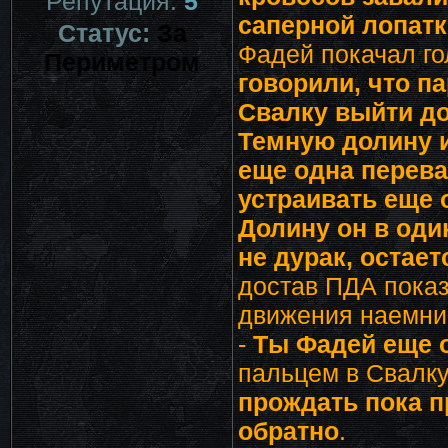
Репутация:
5
саперной лопат
Статус:
За
Фадей покачал го
Периметром
говорили, что п
Свалку выйти дол
Темную долину и
еще одна перева
устраивать еще 
Долину он в оди
не дурак, остает
достав ПДА пока
движения наемни
-
Ты Фадей еще 
пальцем в Свалку
прождать пока п
обратно
.