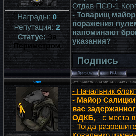
Отдав ПСО-1 Кор
- Товарищ майор,
Награды:
0
поражения пулем
Репутация:
2
напоминают брон
Статус:
За
указания?
Периметром
Подпись
Стим
Дата: Суббота, 2013-Апр-13, 22:43:57 | С
- Начальник блок
- Майор Салицки
вас задержанног
ОДКБ,
- с места 
- Тогда разрешит
Коваленко измен