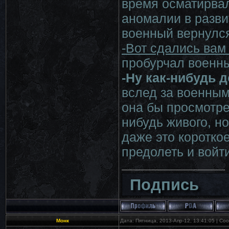
время осматирвал
аномалии в разви
военный вернулс
-Вот сдались вам
пробурчал военны
-Ну как-нибудь 
вслед за военным
она бы просмотре
нибудь живого, н
даже это коротко
предолеть и войти
Подпись
Монк
Дата: Пятница, 2013-Апр-12, 13:41:05 | С