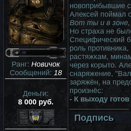
новоприбывшие с
Алексей поймал 
Вот ты и в зоне
Но страха не был
Специфический бо
роль противника,
растяжкам, минам
Ранг:
Новичок
через корыто. Ал
Сообщений:
18
снаряжение, "Вал
заряжён, на пред
произнёс:
Деньги:
- К выходу готов
8 000 руб.
Подпись