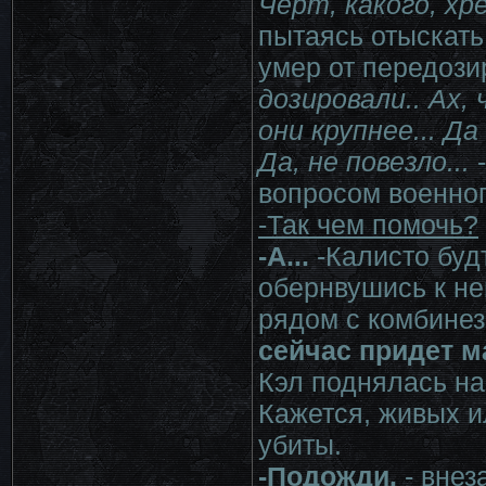
Черт, какого, хр
пытаясь отыскать
умер от передози
дозировали.. Ах,
они крупнее... Д
Да, не повезло...
-
вопросом военно
-Так чем помочь?
-А...
-Калисто буд
обернвушись к не
рядом с комбине
сейчас придет ма
Кэл поднялась на
Кажется, живых и
убиты.
-Подожди.
- внез