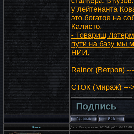
сталкера, в кузо
у лейтенанта Ков
это богатое на с
Калисто.
- Товарищ Лотерм
пути на базу мы м
НИИ.
Rainor (Ветров) 
СТОК (Мираж) ---
Подпись
Рысь
Дата: Воскресенье, 2013-Апр-14, 04:14:48