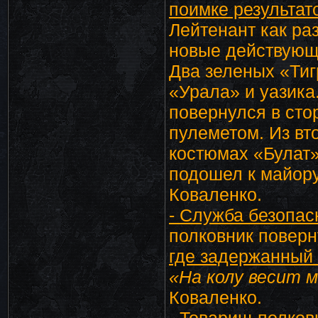
поимке результат
Лейтенант как ра
новые действующ
Два зеленых «Тиг
«Урала» и уазика.
повернулся в сто
пулеметом. Из вт
костюмах «Булат»
подошел к майор
Коваленко.
- Служба безопас
полковник поверн
где задержанный
«На колу весит м
Коваленко.