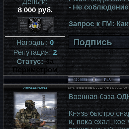
Деньги:
- Не соблюдение
8 000 руб.
Запрос к ГМ: К
Подпись
Награды:
0
Репутация:
2
Статус:
За
Периметром
AlfoASESINO012
Дата: Воскресенье, 2013-Апр-14, 09:17:00
Военная база ОД
Князь быстро сна
и, пока ехал, кое