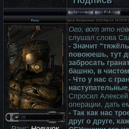
Подпись
Рысь
Дата: Воскресенье, 2013-Апр-14, 14:14:15
Ого, вот это но
слушал слова Са
- Значит "тяжёл
повоюешь, тут дв
забросать грана
башню, в чистом
- Что у нас с гр
наступательные,
Спросил Алексей.
операции, дать е
- Так как нас т
друг о друге, к
Ранг:
Новичок