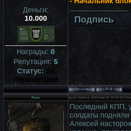
- Начальник бло
Деньги:
10.000
Подпись
Награды:
0
Репутация:
5
Статус:
За
Периметром
Рысь
Дата: Суббота, 2013-Апр-13, 16:02:18 | С
Последний КПП, у
солдаты подняли 
Алексей насторож