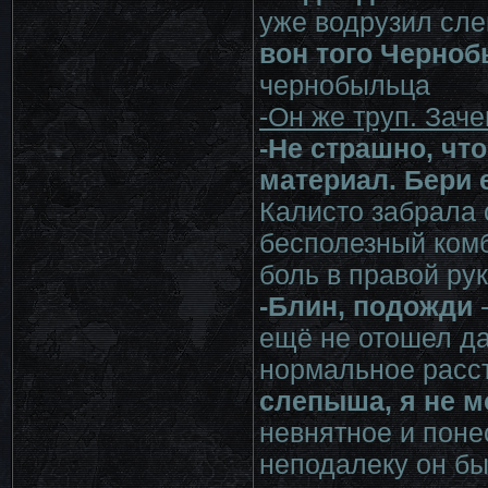
уже водрузил сле
вон того Черно
чернобыльца
-Он же труп. Зач
-Не страшно, что
материал. Бери 
Калисто забрала 
бесполезный комб
боль в правой ру
-Блин, подожди
-
ещё не отошел да
нормальное расс
слепыша, я не м
невнятное и поне
неподалеку он бы