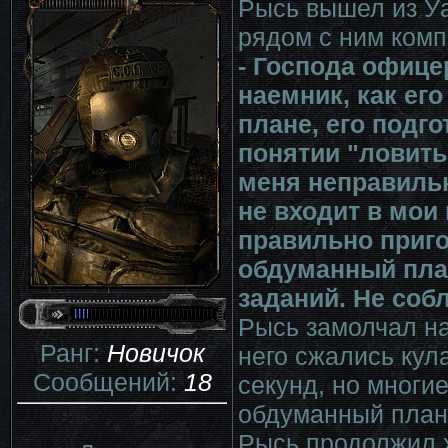
Рысь вышел из Уа
рядом с ним комп
- Господа офице
наемник, как его
плане, его подго
понятии "ловить
меня неправильн
не входит в мои
правильно приго
обдуманный пла
заданий. Не собл
Рысь замолчал на
Ранг:
Новичок
него сжались кул
Сообщений:
18
секунд, но многи
обдуманный план
Рысь продолжил 