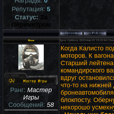
Награды:
0
Репутация:
5
Статус:
За
Периметром
Монк
Дата: Суббота, 2013-Апр-13, 15:23:34 | С
Когда Калисто по
моторов. К вагона
Старший лейтенан
командирского ва
вдруг остановилс
что-то на нижней
Ранг:
Мастер
бронеавтомобиля 
Игры
блокпосту. Оберн
Сообщений:
58
нехорошо усмехну