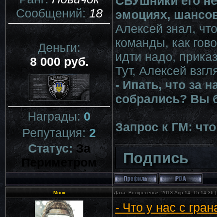
СБУшники его не 
Сообщений:
18
эмоциях, шансов
Алексей знал, что
команды, как гов
Деньги:
идти надо, приказ
8 000 руб.
Тут, Алексей взг
- Ипать, что за
собрались? Вы б
Награды:
0
Запрос к ГМ: чт
Репутация:
2
Статус:
За
Подпись
Периметром
Монк
Дата: Воскресенье, 2013-Апр-14, 15:14:36
- Что у нас с гра