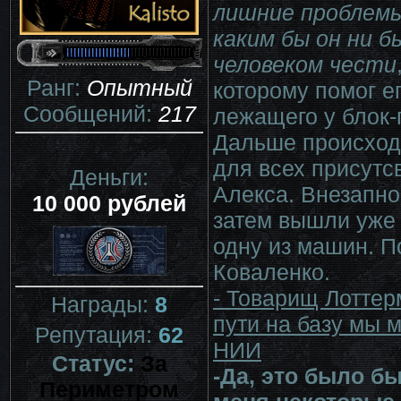
лишние проблемы?
каким бы он ни б
человеком чести
Ранг:
Опытный
которому помог е
Сообщений:
217
лежащего у блок-
Дальше происход
для всех присутс
Деньги:
Алекса. Внезапно
10 000 рублей
затем вышли уже 
одну из машин. П
Коваленко.
- Товарищ Лоттер
Награды:
8
пути на базу мы м
Репутация:
62
НИИ
Статус:
За
-Да, это было бы
Периметром