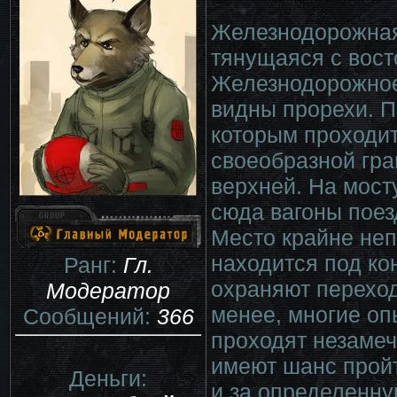
Железнодорожная
тянущаяся с вост
Железнодорожное
видны прорехи. П
которым проходит
своеобразной гр
верхней. На мост
сюда вагоны поез
Место крайне неп
находится под ко
Ранг:
Гл.
охраняют переход
Модератор
менее, многие оп
Сообщений:
366
проходят незаме
имеют шанс пройт
Деньги:
и за определенну