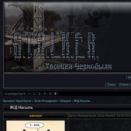
[
М
[
Поиск
·
Новые 
5
Страница
5
из
5
«
1
2
3
4
Хроники Чернобыля
»
Зона Отчуждения
»
Кордон
»
Ж/Д Насыпь
Ж/Д Насыпь
adamant
Дата: Понедельник, 2011-Ноя-07, 02:57:03