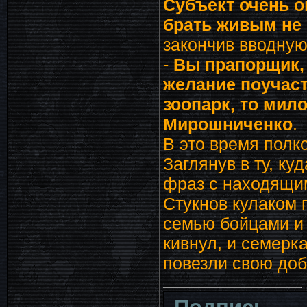
Субъект очень о
брать живым не 
закончив вводную
-
Вы прапорщик,
желание поучаст
зоопарк, то мил
Мирошниченко
.
В это время полк
Заглянув в ту, к
фраз с находящим
Стукнов кулаком 
семью бойцами и 
кивнул, и семерк
повезли свою доб