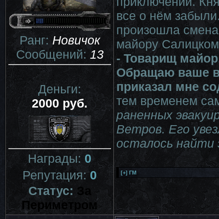
приключений. Кня
все о нём забыли
произошла смена
Ранг:
Новичок
майору Салицком
Сообщений:
13
- Товарищ майор
Обращаю ваше вн
приказал мне со
Деньги:
тем временем са
2000 руб.
раненных эвакуир
Ветров. Его увез
осталось найти 
Награды:
0
Репутация:
0
Статус:
За
Периметром