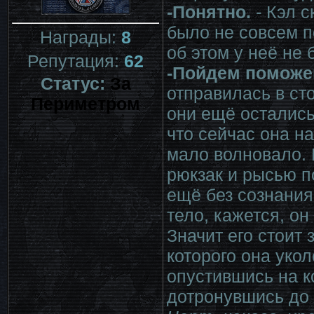
-Понятно.
- Кэл с
было не совсем п
Награды:
8
об этом у неё не
Репутация:
62
-Пойдем поможе
Статус:
За
отправилась в ст
Периметром
они ещё остались
что сейчас она н
мало волновало. 
рюкзак и рысью п
ещё без сознания
тело, кажется, о
Значит его стоит
которого она уко
опустившись на к
дотронувшись до 