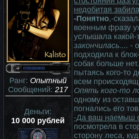
стостоянии разгу
недобитая забила
-Понятно
,-сказа
военным фразу уж
услышала какой-т
закончилась....
- 
подходила к блок-
собак больше нет.
пытаясь кого-то 
Ранг:
Опытный
всем происходящ
Сообщений:
217
Опять кого-то ло
одному из оставш
погнались его то
Деньги:
-Да ваш наемыш с
10 000 рублей
посмотрела в стор
сторону леса, ку