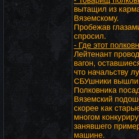
- Товарищ полков
вытащил из карма
Вяземскому.
Пробежав глазами
спросил.
- Где этот полков
Лейтенант провод
вагон, оставшиес
что начальству л
СБУшники вышли и
Полковника посад
Вяземский подоше
скорее как стары
многом конкуриру
занявшего пример
машине.