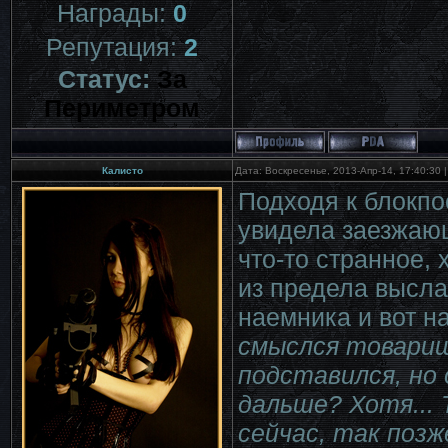
Награды:
0
Репутация:
2
Статус:
За
Периметром
Калисто
Дата: Воскресенье, 2013-Апр-14, 17:40:30
Подходя к блокп
увидела заезжаю
что-то странное, 
из предела высла
наемника и вот н
смыслся товарищ
подставился, но
дальше? Хотя... 
сейчас, так позж