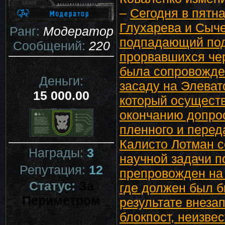
–
Сегодня в пятн
Глухарева и Сыч
Ранг:
Модератор
подпадающий под 
Сообщений:
220
прорвавшихся чер
была сопровожден
Деньги:
засаду на Элеват
15 000.00
который осуществ
окончанию допрос
пленного и переда
Калисто Лотман 
Награды:
3
научной задачи п
Репутация:
12
препровожден на 
Статус:
За
где должен был б
Периметром
результате внеза
блокпост, неизве