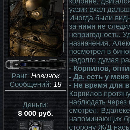
колонне, двигалс
уазик ехал дальше
Иногда были видн
за ними не следи
непригодность. У
назначения, Алек
посмотрел в бино
недолго думая ра
- Корпилов, опт
Ранг:
Новичок
- Да, есть у мен
Сообщений:
18
- Не время для 
Корпилов протяну
наблюдать через 
Деньги:
смотрел. Вдалеке
8 000 руб.
напоминающих бро
сторону Ж/Д насы