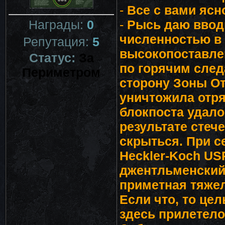
-
Все с вами ясн
Награды:
0
-
Рысь даю ввод
численностью в 
Репутация:
5
высокопоставле
Статус:
За
по горячим след
Периметром
сторону Зоны О
уничтожила отря
блокпоста удало
результате стеч
скрыться. При с
Heckler-Koch USP
джентльменский 
приметная тяжела
Если что, то цел
здесь прилетело 