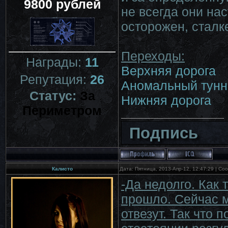
9800 рублей
не всегда они на
осторожен, стал
Переходы:
Награды:
11
Верхняя дорога
Репутация:
26
Аномальный тунн
Статус:
За
Нижняя дорога
Периметром
Подпись
Калисто
Дата: Пятница, 2013-Апр-12, 12:47:29 | С
-Да недолго. Как 
прошло. Сейчас м
отвезут. Так что 