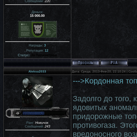
Сообщений:
220
Деньги:
15 000.00
Награды:
3
Репутация:
12
Статус:
За Периметром
Aleksa2033
Дата: Среда, 2013-Фев-20, 22:10:24 | Соо
--->Кордонная топ
Задолго до того,
ядовитых аномал
придорожные топо
Ранг:
Новичок
противогаза. Этог
Сообщений:
243
вредоносного во