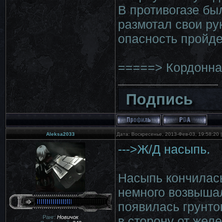
В противогазе бы
размотал свои рук
опасность пройд
=====> Кордонна
Подпись
Aleksa2033
Дата: Воскресенье, 2013-Фев-03, 19:58:20
--->Ж/Д насыпь.
Насыпь кончилас
немного возвышал
появилась грунто
Ранг:
Новичок
в сторону от желе