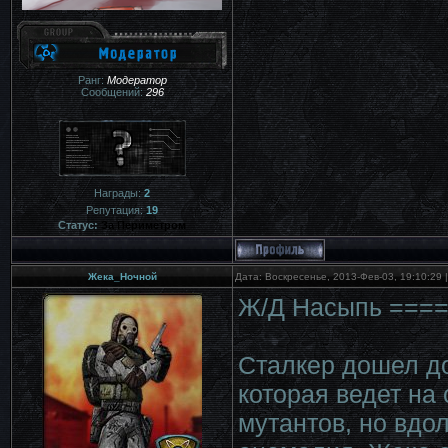
Ранг:
Модератор
Сообщений:
296
Награды:
2
Репутация:
19
Статус:
За Периметром
Жека_Ночной
Дата: Воскресенье, 2013-Фев-03, 19:10:29
Ж/Д Насыпь ===
Сталкер дошел до
которая ведет на
мутантов, но вдол