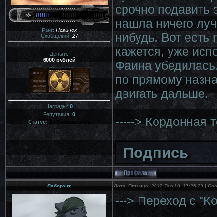
срочно подавить 
нашла ничего луч
Ранг:
Новичок
нибудь. Вот есть 
Сообщений:
27
кажется, уже исп
Деньги:
6000 рублей
Фаина убедилась,
по прямому назна
двигать дальше.
Награды:
0
Репутация:
0
-----> Кордонная 
Статус:
За Периметром
Подпись
Лаборант
Дата: Пятница, 2013-Янв-18, 17:25:30 | С
---> Переход с "К