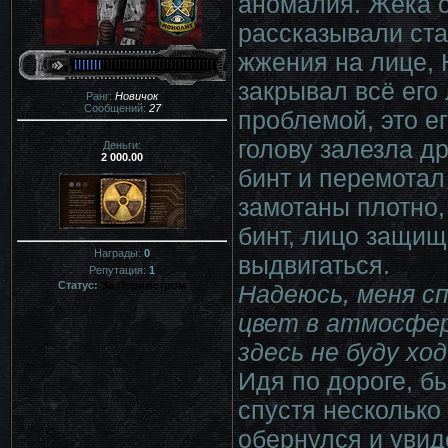
аномалия. Жека о
рассказывали ста
жжения на лице, 
закрывал всё его 
Ранг:
Новичок
Сообщений:
27
проблемой, это ег
голову залезла д
Деньги:
2 000.00
бинт и перемотал 
замотаны плотно,
бинт, лицо защищ
Награды:
0
выдвигаться.
Репутация:
1
Статус:
За Периметром
Надеюсь, меня с
цвет в атмосфер
здесь не буду хо
Идя по дороге, бы
спустя несколько
обернулся и увиде