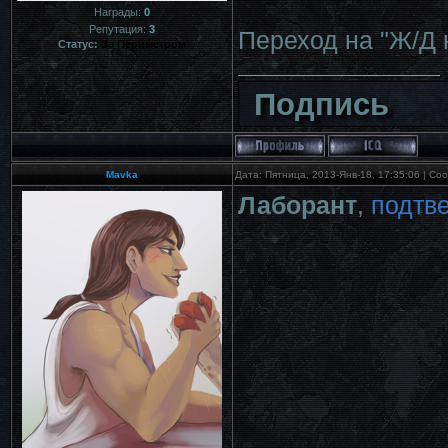
Награды:
0
Репутация:
3
Переход на "Ж/Д 
Статус:
За Периметром
Подпись
Mavka
Дата: Пятница, 2013-Янв-18, 17:35:06 | С
Лаборант
,
подтв