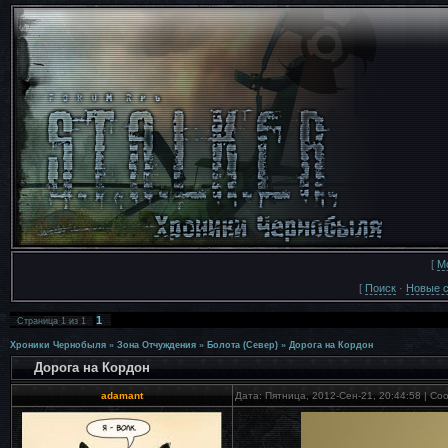
[
М
[
Поиск
·
Новые 
1
Страница
1
из
1
Хроники Чернобыля
»
Зона Отчуждения
»
Болота (Север)
»
Дорога на Кордон
Дорога на Кордон
adamant
Дата: Пятница, 2012-Сен-21, 20:44:58 | С