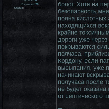
болот. Хотя на пе
Репутация:
26
Статус:
За Периметром
безопасность мни
полна кислотных 
находящихся вокр
крайне токсичным
дороги уже через
покрываются силь
полчаса, приблизи
Кордону, если па
высыпания, уже 
начинают вскрыва
получаса после т
не будет оказана
от септического 