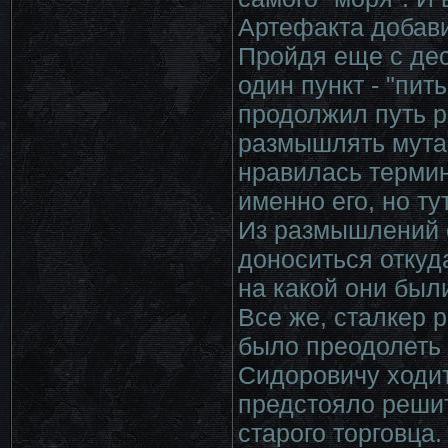
Артефакта добави
Пройдя еще с дес
один пункт - "пит
продолжил путь р
размышлять мутан
нравилась термин
именно его, но ту
Из размышлений е
доноситься откуда
на какой они был
Все же, сталкер 
было преодолеть 
Сидоровичу ходит
предстояло решит
старого торговца.