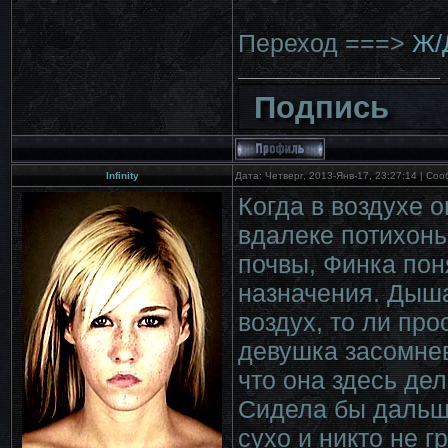
Переход ===>
Ж/
Подпись
Infinity
Дата: Четверг, 2013-Янв-17, 23:27:14 | С
Когда в воздухе 
вдалеке потихонь
почвы, Финка пон
назначения. Дыша
воздух, то ли пр
девушка засомнев
что она здесь де
Сидела бы дальше
сухо и никто не 