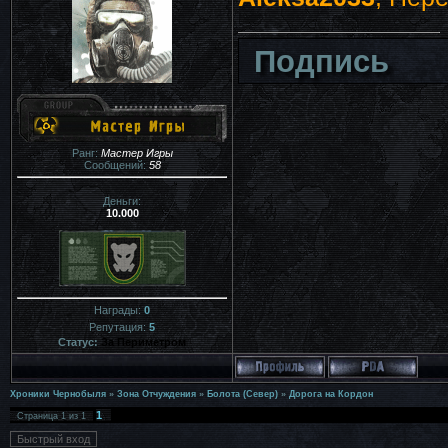
Подпись
Ранг:
Мастер Игры
Сообщений:
58
Деньги:
10.000
Награды:
0
Репутация:
5
Статус:
За Периметром
Хроники Чернобыля
»
Зона Отчуждения
»
Болота (Север)
»
Дорога на Кордон
1
Страница
1
из
1