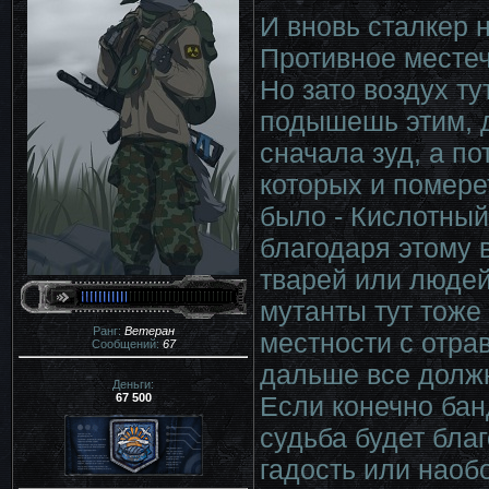
И вновь сталкер 
Противное местеч
Но зато воздух ту
подышешь этим, д
сначала зуд, а по
которых и помере
было - Кислотный
благодаря этому 
тварей или людей
мутанты тут тоже
Ранг:
Ветеран
местности с отрав
Сообщений:
67
дальше все должн
Деньги:
67 500
Если конечно банд
судьба будет благ
гадость или наобо