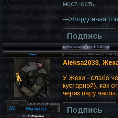
местность.
--->Кордонная топ
Подпись
Стим
Дата: Воскресенье, 2013-Фев-03, 20:01:37
Aleksa2033
,
Жек
У Жеки - слабо ч
кустарной), как 
через пару часов
Подпись
Ранг:
Модератор