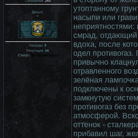
Сообщений:
243
утоптанному грун
Деньги:
насыпи или грав
-
неприятностями:
смрад, отдающий 
вдоха, после кот
Награды:
3
одел противогаз.
Репутация:
14
Статус:
За Периметром
привычно клацну
отравленного воз
зелёная лампочка
подключены к осн
замкнутую систем
противогаз без п
атмосферой. Вск
оттенок - сталкер
прибавил шаг, же