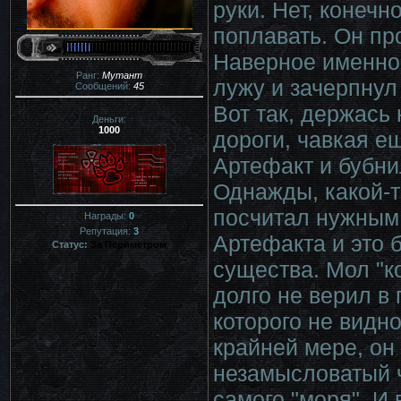
руки. Нет, конечн
поплавать. Он пр
Наверное именно 
Ранг:
Мутант
лужу и зачерпнул 
Сообщений:
45
Вот так, держась
Деньги:
1000
дороги, чавкая е
Артефакт и бубни
Однажды, какой-т
посчитал нужным 
Награды:
0
Репутация:
3
Артефакта и это 
Статус:
За Периметром
существа. Мол "к
долго не верил в 
которого не видно
крайней мере, он
незамысловатый ч
самого "моря". И 