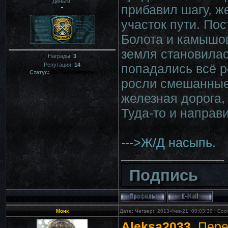
Деньги:
прибавил шагу, ж
-
участок пути. По
Болота и камышов
земля становилас
Награды:
3
попадались всё р
Репутация:
14
Статус:
За Периметром
росли смешанные
железная дорога,
Туда-то и направ
--->Ж/Д насыпь.
Подпись
Монк
Дата: Четверг, 2013-Фев-21, 00:03:30 | С
Aleksa2033
, Пер